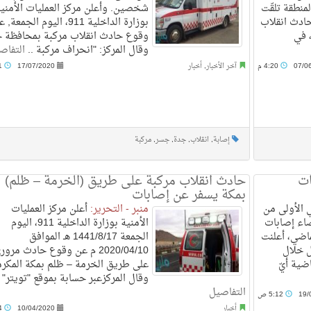
لمنطقة تلقّت
شخصين. وأعلن مركز العمليات الأمني
العمليات 997 عن حادث انقلاب
بوزارة الداخلية 911، اليوم الجمعة,
14 اليوم، في
وقوع حادث انقلاب مركبة بمحافظة ج
وقال المركز: "انحراف مركبة ..
التفاص
07/0
4:20 م
آخر الأخبار
,
أخبار
17/07/2020
3:01 م
إصابة
,
انقلاب
,
جدة
,
جسر
,
مركبة
ات
حادث انقلاب مركبة على طريق (الخرمة – ظلم)
بمكة يسفر عن إصابات
 الأولى من
منبر - التحرير:
أعلن مركز العمليات
صاء إصابات
الأمنية بوزارة الداخلية 911، اليوم
ماضي، أعلنت
الجمعة 1441/8/17 هـ الموافق
ل خلال
2020/04/10 م عن وقوع حادث مرور
ضية أيّ
على طريق الخرمة – ظلم بمكة المكرم
وقال المركزعبر حسابة بموقع "تويتر" .
التفاصيل
19/
5:12 ص
أخبار
10/04/2020
1:14 م