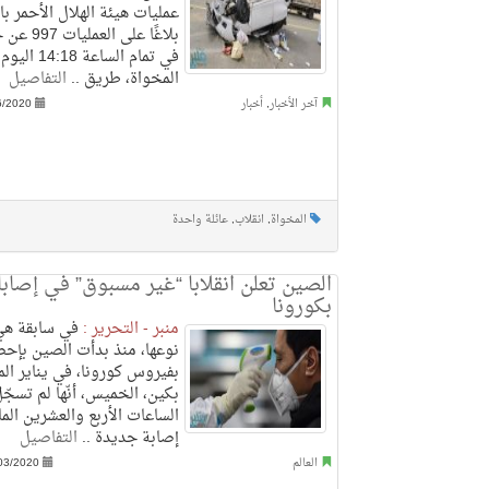
عمليات هيئة الهلال الأحمر با
بلاغًا على 
في تمام الساعة :18
المخواة، طريق ..
التفاصيل
آخر الأخبار
,
أخبار
6/2020
المخواة
,
انقلاب
,
عائلة واحدة
الصين تعلن انقلابا “غير مسبوق” في إصاب
بكورونا
منبر - التحرير :
في سابقة هي
نوعها، منذ بدأت الصين بإح
بفيروس كورونا، في يناير ال
بكين، الخميس، أنّها لم تسجّ
الساعات الأربع والعشرين الما
إصابة جديدة ..
التفاصيل
العالم
03/2020