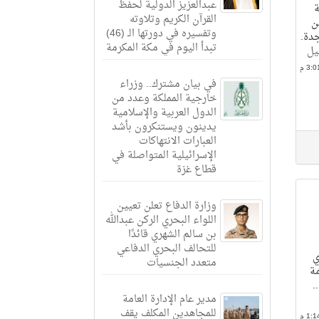
عبدالعزيز الدولية لحفظ
ة
القرآن الكريم وتلاوته
 عن
وتفسيره في دورتها الـ (46)
دة.
تبدأ اليوم في مكة المكرمة
يل
في بيان مشترك.. وزراء
خارجية المملكة وعدد من
الدول العربية والإسلامية
يدينون ويستنكرون بأشد
العبارات الانتهاكات
الإسرائيلية المتواصلة في
قطاع غزة
وزارة الدفاع تعلن تعيين
اللواء البحري الركن عبدالله
بن سالم الشهري قائدًا
للتحالف البحري الدفاعي
ي
متعدد الجنسيات
ة
.
مدير عام الإدارة العامة
للمجاهدين المكلف يقف