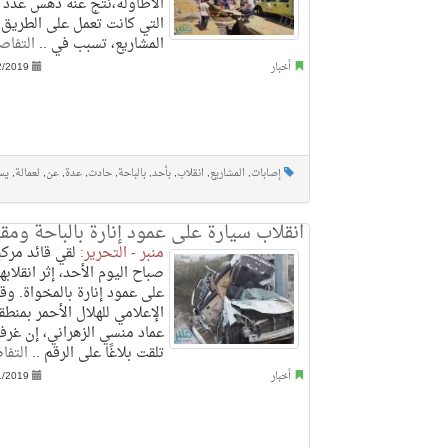
الأطاولة،نتج عنه دهس عدد م
التي كانت تعمل على الطريق 
المشاريع، تسبب في ..
التفاص
أخبار
2/2019
إصابات
,
المشاريع
,
انقلاب
,
بأحد
,
بالباحة
,
حادث
,
عدة
,
عن
,
لعمالة
,
يس
انقلاب سيارة على عمود إنارة بالباحة ومق
منبر - التحرير:
لقي قائد مرك
صباح اليوم الأحد، إثر انقلابه
على عمود إنارة بالمخواة. و
الإعلامي للهلال الأحمر بمنطقة
عماد منسي الزهراني، إن غرفة
تلقت بلاغًا على الرقم ..
التفا
أخبار
1/2019