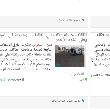
الخرمة
,
انقلاب
,
حادث
بمنطقة
انقلاب حافلة ركاب في الطائف .. ومستشفى المو
يعلن الكود الأحمر
الإعلامي
منبر - التحرير:
باشرت الفرق الإسعافي
 عماد منسي
التابعة لصحة محافظة الطائف، حادث
ات الهلال
انقلاب حافلة ركاب -50 راكبًا- ع
الأحمر في تمام الساعة 18:30 يفيد بوقوع
الطائف- الرياض، فيما أعلن مستشفى
ن بداخلها
المويه العام الكود الأحمر، تأهباً لاستق
الحالات المصابة. وأكد المتحدث الرس
..
التفاصيل
05/
10:58 م
أخبار
14/08/2019
12:58 م
الطائف
,
المويه
,
انقلاب
,
حافلة