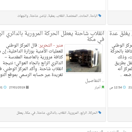
الباحة
,
الحادث
,
المختصة
,
انقلاب
,
بعقبة
,
تباشر
,
شاحنة
,
والجهات
ل يغلق عدة
انقلاب شاحنة يعطل الحركة المرورية بالدائري الر
في مكة
ركز الوطني
منبر - التحرير:
قال المركز الوطني
ية "911" عن كثافة بالحركة
للعمليات الأمنية بوزارة الداخلية، إن 
ت، وذلك
كثافة مرورية بالعاصمة المقدسة –
قل بطريق
الدائري الرابع باتجاه العوالي؛ نتيجة
مركز أنه
انقلاب شاحنة. وأكد المركز الوطني، ف
ضعه ..
تغريدة عبر حسابه الرسمي بموقع الت
..
التفاصيل
21
12:54 ص
أخبار
27/01/2019
11:01 م
الحركة
,
الرابع
,
المرورية
,
انقلاب
,
بالدائري
,
شاحنة
,
في
,
مكة
,
يعطل