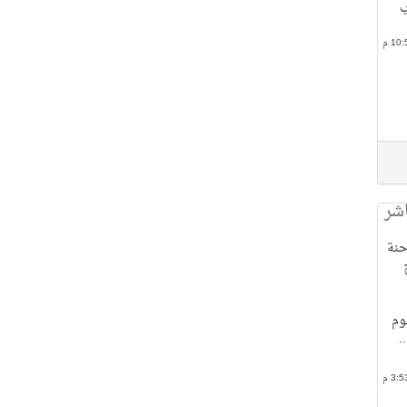
ي
اشر
حنة
وم
.