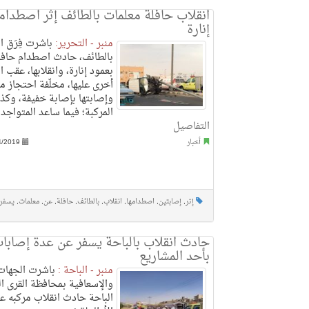
انقلاب حافلة معلمات بالطائف إثر اصطدامه
إنارة
منبر - التحرير:
باشرت فِرَق ال
بالطائف، حادث اصطدام حافل
بعمود إنارة، وانقلابها، عقب 
أخرى عليها، مخلّفة احتجاز م
وإصابتها بإصابة خفيفة، وكذ
المركبة؛ فيما ساعد المتواجدو
التفاصيل
أخبار
4/2019
إثر
,
إصابتين
,
اصطدامها
,
انقلاب
,
بالطائف
,
حافلة
,
عن
,
معلمات
,
يسفر
حادث انقلاب بالباحة يسفر عن عدة إصابات
بأحد المشاريع
منبر - الباحة :
باشرت الجهات 
والإسعافية بمحافظة القرى ال
الباحة حادث انقلاب مركبه 