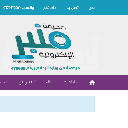
نحن
إتصل بنا
اعلاناتكم
واتساب 0570670909
محليات
العالم
ثقافة و فن
التعلي