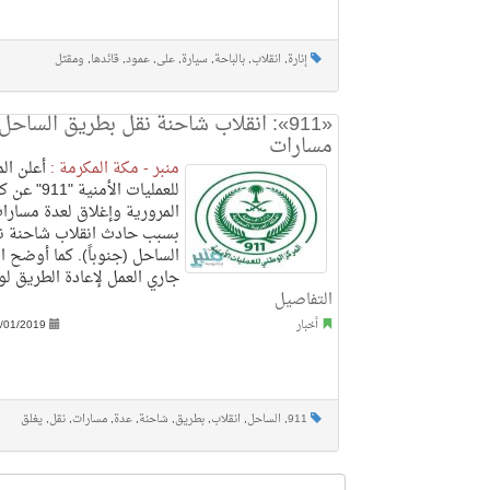
إنارة
,
انقلاب
,
بالباحة
,
سيارة
,
على
,
عمود
,
قائدها
,
ومقتل
«911»: انقلاب شاحنة نقل بطريق الساح
مسارات
منبر - مكة المكرمة :
أعلن الم
للعمليات الأمن
المرورية وإغلاق لعدة مسارا
بسبب حادث انقلاب شاحنة ن
الساحل (جنوباً). كما أوضح ال
جاري العمل لإعادة الطريق لو
التفاصيل
أخبار
/01/2019
911
,
الساحل
,
انقلاب
,
بطريق
,
شاحنة
,
عدة
,
مسارات
,
نقل
,
يغلق