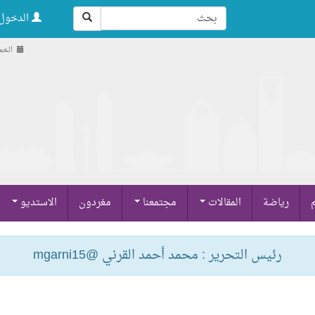
الدخول 
الخميس , 21
م
رياضة
المقالات
مجتمعنا
مغردون
الاستديو
رئيس التحرير : محمد أحمد القرني @mgarni15