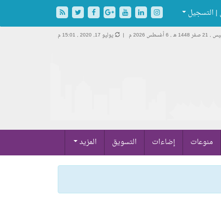
| التسجيل
 صفر 1448 هـ ,
6 أغسطس 2026 م |
يوليو 17, 2020 , 15:01 م
منوعات
إضاءات
التسويق
المزيد