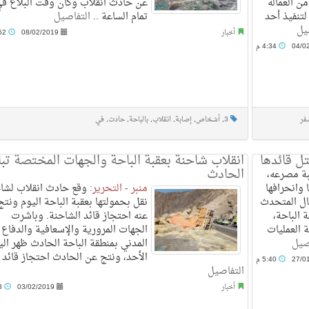
ن العماله
عن حادث انقلاب وكان وقت البلاغ ف
لتنفيذ أحد
تمام الساعة ..
التفاصيل
يل
أخبار
08/02/2019
10:52 م
04/0
4:34 م
فر
3
,
أشخاص
,
إصابة
,
انقلاب
,
بالباحة
,
حادث
,
في
تل قائدها
انقلاب شاحنة بعقبة الباحة والجهات المختصة تب
الحادث
بة مصرعه،
ا وانحرافها
منبر - التحرير:
وقع حادث انقلاب لشا
قال المتحدث
نقل بحمولتها بعقبة الباحة اليوم ونتج
 الباحة،
عنه احتجاز قائد الشاحنة. وباشرت
 العمليات
الجهات المرورية والإسعافية والدفاع
صيل
المدني بمنطقة الباحة الحادث ظهر الي
الأحد، ونتج عن الحادث احتجاز قائد .
27/0
5:40 م
التفاصيل
أخبار
03/02/2019
3:53 م