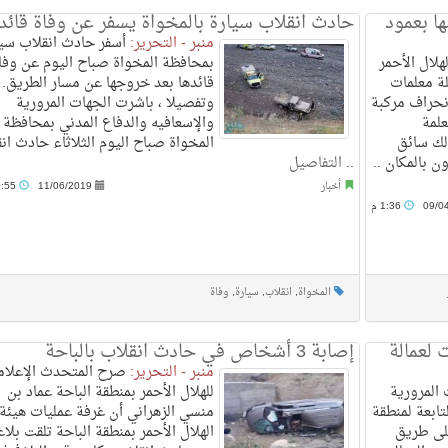
ا بعمود
حادث انقلاب سيارة بالمخواة يسفر عن وفاة قائد
منبر - التحرير:
أسفر حادث انقلاب سيا
هلال الأحمر
بمحافظة المخواة صباح اليوم عن وفا
ة معلمات
قائدها بعد خروجها عن مسار الطريق.
انحراف مركبة
وتفصيلا ، باشرت الجهات المرورية
علمة
والإسعافيه والدفاع المدني بمحافظة
لك سائق
المخواة صباح اليوم الثلاثاء حادث ان
ن بالمكان ..
..
التفاصيل
أخبار
11/06/2019
10:55 ص
09/0
1:36 م
المخواة
,
انقلاب
,
سيارة
,
وفاة
 لعمالة
إصابة 3 أشخاص في حادث انقلاب بالباحة
منبر - التحرير:
صرح المتحدث الإعلام
المرورية
للهلال الأحمر بمنطقة الباحة عماد بن
تابعة لمنطقة
منسي الزهراني أن غرفة عمليات هيئة
على طريق
الهلال الأحمر بمنطقة الباحة تلقت بلاغا