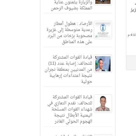
والزيارة يثمنون عناية
المملكة بضيوف الرحمن
يز
الأرصاد : هطول أمطار
رعدية متوسطة إلى غزيرة
مصحوبة بزخات من البرد
على هذه المناطق
قيادة القوات المشتركة
للتحالف: إصابة عدد (11)
من المدنيين بمنطقة نجران
نتيجة اعتداءات إرهابية
حوثية
قيادة القوات المشتركة
للتحالف: نقدم التعازي في
شهداء القوات المسلحة
اليمنية الأبطال نتيجة
الهجوم الحوثي الغادر