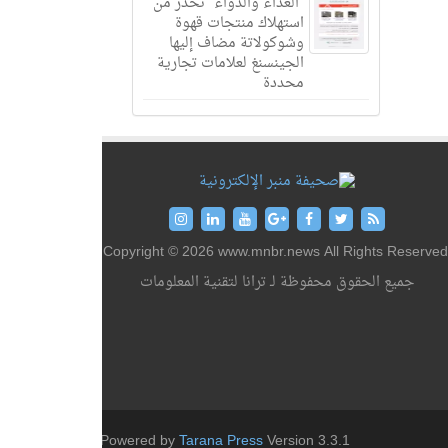
“الغذاء والدواء” تحذر من
استهلاك منتجات قهوة
وشوكولاتة مضاف إليها
الجينسنغ لعلامات تجارية
محددة
Copyright © 2026 www.mnbr.news All Rights Reserved
جميع الحقوق محفوظة لـ ترانا لتقنية المعلومات
Powered by
Tarana Press
Version 3.3.1