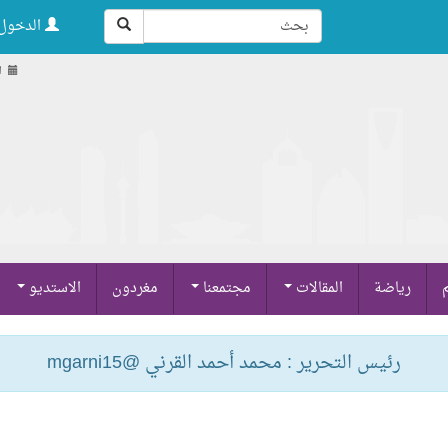
الدخول 
ال
م
رياضة
المقالات
مجتمعنا
مغردون
الاستديو
رئيس التحرير : محمد أحمد القرني @mgarni15