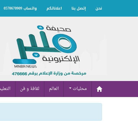
نحن
إتصل بنا
اعلاناتكم
واتساب 0570670909
محليات
العالم
ثقافة و فن
التعلي