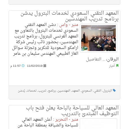
المعهد التقني السعودي لخدمات البترول يدشن
برنامج تدريب المهندسين
منبر - واس :
دشن المعهد التقني
السعودي لخدمات البترول بالتعاون مع
المعهد الفرنسي للبترول، برنامج تدريب
المهندسين، بحضور نائب رئيس شركة
ارامكو السعودية للتكرير وتجزئة سوائل
الغاز الطبيعي المهندس سليمان بن عامر
البرقان، ..
التفاصيل
أخبار
11/02/2019
11:57 م
البترول
,
التقني
,
السعودي
,
المعهد
,
المهندسين
,
برنامج
,
تدريب
,
لخدمات
,
يُدشن
المعهد العالي للسياحة بالباحة يعلن فتح باب
التوظيف المبتدئ بالتدريب
منبر - التحرير :
أعلن المعهد العالي
للسياحة والضيافة بمنطقة الباحة عن