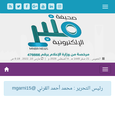
الخميس , 21 صفر 1448 هـ ,
6 أغسطس 2026 م |
مارس 10, 2021 , 6:19 ص
رئيس التحرير : محمد أحمد القرني @mgarni15