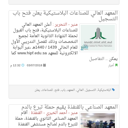
المعهد العالي للصناعات البلاستيكية يعلن فتح باب
التسجيل
منبر - التحرير :
أعلن المعهد العالي
للصناعات البلاستيكية، فتح باب القبول
لحملة الشهادة الثانوية العامة لجميع
التخصصات وذلك للفصل التدريبي الأول
للعام الحالي 1439 / 1440هـ ،عبر البوابة
الالكترونية للمعهد www.hipf.edu.sa كما
يمكن ..
التفاصيل
أخبار
03/07/2018
12:32 م
البلاستيكية
,
التسجيل
,
العالي
,
المعهد
,
باب
,
فتح
,
للصناعات
,
يعلن
المعهد الصناعي بالقنفذة يقيم حملة تبرع بالدم
منبر - أحمد الخيري - القنفذة :
أقام
المعهد الصناعي الثانوي بالقنفذة، حملة
للتبرع بالدم لصالح مستشفى القنفذة