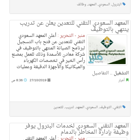
البترول
,
السعودي
,
المعهد
,
وظائف
المعهد السعودي التقني للتعدين يعلن عن تدريب
ينتهي بالتوظيف
منبر - التحرير :
أعلن المعهد السعودي
التقني للتعدين عن فتح باب التسجيل
لبرنامج الصيانة المنتهي بالتوظيف في
شركة معادن للأسمدة وذلك للعمل بمصنع
رأس الخير في تخصصات الكهرباء
والميكانيكا والأجهزة الدقيقة وعمليات
التشغيل ..
التفاصيل
أخبار
27/10/2019
8:36 ص
التقني
,
التوظيف
,
السعودي
,
المعهد
,
تدريب
,
للتعدين
المعهد التقني السعودي لخدمات البترول يوفر
وظيفة بإدارة المخاطر بالدمام
منبر - التحرير :
أعلن المعهد التقني