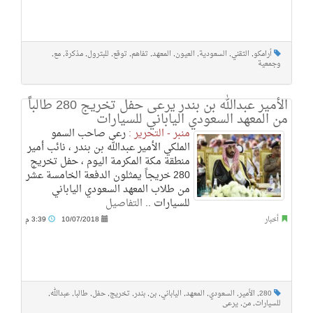
أرامكو
,
التقني
,
السعودية
,
العيون
,
المعهد
,
تفاهم
,
توقع
,
للبترول
,
مذكرة
,
مع
,
وجمعية
الأمير عبدالله بن بندر يرعى حفل تخريج 280 طالباً
من المعهد السعودي الياباني للسيارات
منبر - التحرير :
رعى صاحب السمو
الملكي الأمير عبدالله بن بندر ، نائب أمير
منطقة مكة المكرمة اليوم ، حفل تخريج
280 خريجاً يمثلون الدفعة الخامسة عشر
من طلاب المعهد السعودي الياباني
للسيارات ..
التفاصيل
أخبار
10/07/2018
3:39 م
280
,
الأمير
,
السعودي
,
المعهد
,
الياباني
,
بن
,
بندر
,
تخريج
,
حفل
,
طالبا
,
عبدالله
,
للسيارات
,
من
,
يرعى