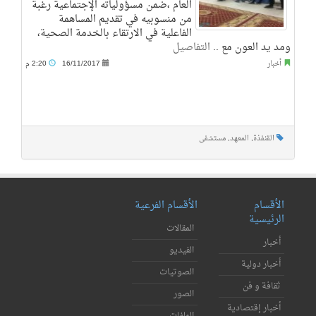
العام ،ضمن مسؤولياته الإجتماعية رغبة
من منسوبيه في تقديم المساهمة
الفاعلية في الارتقاء بالخدمة الصحية،
ومد يد العون مع ..
التفاصيل
أخبار
16/11/2017
2:20 م
القنفذة
,
المعهد
,
مستشفى
الأقسام
الأقسام الفرعية
الرئيسية
المقالات
أخبار
الفيديو
أخبار دولية
الصوتيات
ثقافة و فن
الصور
أخبار إقتصادية