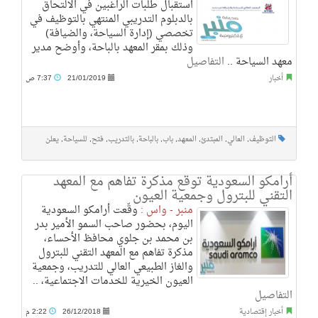
استقبال طلبات الراغبين في الالتحاق
بالدبلوم التدريبي المنتهي بالتوظيف في
تخصصي (إدارة السياحة، والضيافة)
وذلك بمقر المعهد بالباحة، وأوضح مدير
معهد السياحة ..
التفاصيل
أخبار
21/01/2019
7:37 ص
التوظيف
,
العالي
,
المبتدئ
,
المعهد
,
باب
,
بالباحة
,
بالتدريب
,
فتح
,
للسياحة
,
يعلن
أرامكو السعودية توقع مذكرة تفاهم مع المعهد
التقني للبترول وجمعية العيون
منبر - واس :
وقّعت أرامكو السعودية
اليوم، بحضور صاحب السمو الأمير بدر
بن محمد بن جلوي محافظ الأحساء،
مذكرة تفاهم مع المعهد التقني للبترول
والغاز الطبيعي العالي للتدريب، وجمعية
العيون الخيرية للخدمات الاجتماعية، ..
التفاصيل
أخبار إقتصادية
26/12/2018
2:22 م