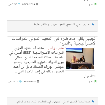
أخبار
07/08/2019
7:55 ص
التعدين
,
التقني
,
السعودي
,
المعهد
,
تدريب
,
وظائف
,
وظيفة
الجبير يلقي محاضرة في المعهد الدولي للدراسات
الاستراتيجية بـ”لندن”
منبر - واس :
استضاف المعهد الدولي
للدراسات الاستراتيجية (IISS) أمس، في
عاصمة المملكة المتحدة لندن، معالي
وزير الدولة للشؤون الخارجية وعضو
مجلس الوزراء الأستاذ عادل بن أحمد
الجبير، وذلك في إطار الزيارة التي ..
التفاصيل
أخبار
26/04/2019
10:03 ص
الاستراتيجية
,
الجبير
,
الدولي
,
المعهد
,
بـ
,
في
,
للدراسات
,
لندن
,
محاضرة
,
يلقي