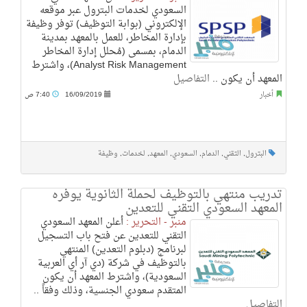
السعودي لخدمات البترول عبر موقعه
الإلكتروني (بوابة التوظيف) توفر وظيفة
بإدارة المخاطر، للعمل بالمعهد بمدينة
الدمام، بمسمى (مُحلل إدارة المخاطر
Analyst Risk Management)، واشترط
المعهد أن يكون ..
التفاصيل
أخبار
16/09/2019
7:40 ص
البترول
,
التقني
,
الدمام
,
السعودي
,
المعهد
,
لخدمات
,
وظيفة
تدريب منتهي بالتوظيف لحملة الثانوية يوفره
المعهد السعودي التقني للتعدين
منبر - التحرير :
أعلن المعهد السعودي
التقني للتعدين عن فتح باب التسجيل
لبرنامج (دبلوم التعدين) المنتهي
بالتوظيف في شركة (دي آر أي العربية
السعودية)، واشترط المعهد أن يكون
المتقدم سعودي الجنسية، وذلك وفقاً ..
التفاصيل