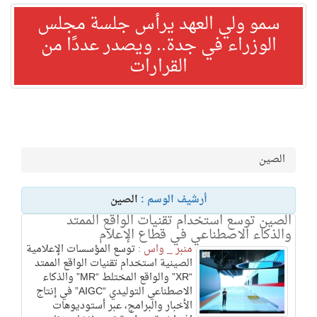
سمو ولي العهد يرأس جلسة مجلس
الوزراء في جدة.. ويصدر عددًا من
القرارات
الصين
أرشيف الوسم :
الصين
الصين توسع استخدام تقنيات الواقع الممتد
والذكاء الاصطناعي في قطاع الإعلام
منبر _ واس :
توسع المؤسسات الإعلامية
الصينية استخدام تقنيات الواقع الممتد
“XR” والواقع المختلط “MR” والذكاء
الاصطناعي التوليدي “AIGC” في إنتاج
الأخبار والبرامج، عبر أستوديوهات