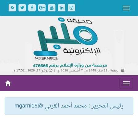
الجمعة , 22 صفر 1448 هـ ,
7 أغسطس 2026 م |
يوليو 27, 2026 , 17:51 م
رئيس التحرير : محمد أحمد القرني @mgarni15