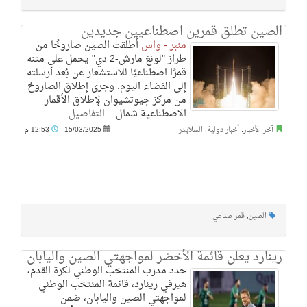
الصين تطلق قمرين اصطناعيين جديدين
منبر - واس
أطلقت الصين صاروخًا من
طراز "لونغ مارش-2 دي" يحمل على متنه
قمرًا اصطناعيًا للاستشعار عن بُعد أرسلته
إلى الفضاء اليوم. وجرى إطلاق الصاروخ
من مركز جيوتشيوان لإطلاق الأقمار
الاصطناعية شمال ..
التفاصيل
آخر الأخبار
,
أخبار دولية
,
السلايدر
15/03/2025
12:53 م
الصين
,
قمر صناعي
رينارد يعلن قائمة الأخضر لمواجهتي الصين واليابان
حدد مدرب المنتخب الوطني لكرة القدم،
هيرفي رينارد، قائمة المنتخب الوطني
لمواجهتي الصين واليابان، ضمن