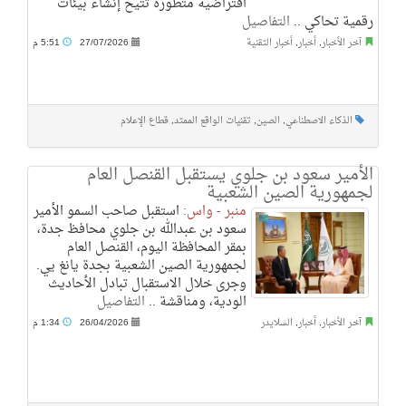
افتراضية متطورة تتيح إنشاء بيئات
رقمية تحاكي ..
التفاصيل
آخر الأخبار
,
أخبار
,
أخبار التقنية
27/07/2026
5:51 م
الذكاء الاصطناعي
,
الصين
,
تقنيات الواقع الممتد
,
قطاع الإعلام
الأمير سعود بن جلوي يستقبل القنصل العام
لجمهورية الصين الشعبية
منبر - واس:
استقبل صاحب السمو الأمير
سعود بن عبدالله بن جلوي محافظ جدة،
بمقر المحافظة اليوم، القنصل العام
لجمهورية الصين الشعبية بجدة يانغ يي.
وجرى خلال الاستقبال تبادل الأحاديث
الودية، ومناقشة ..
التفاصيل
آخر الأخبار
,
أخبار
,
السلايدر
26/04/2026
1:34 م