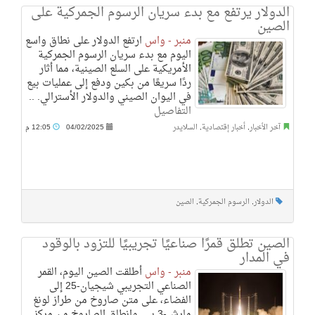
الدولار يرتفع مع بدء سريان الرسوم الجمركية على
الصين
منبر - واس
ارتفع الدولار على نطاق واسع
اليوم مع بدء سريان الرسوم الجمركية
الأمريكية على السلع الصينية، مما أثار
ردًا سريعًا من بكين ودفع إلى عمليات بيع
في اليوان الصيني والدولار الأسترالي. ..
التفاصيل
آخر الأخبار
,
أخبار إقتصادية
,
السلايدر
04/02/2025
12:05 م
الدولار
,
الرسوم الجمركية
,
الصين
الصين تطلق قمرًا صناعيًا تجريبيًا للتزود بالوقود
في المدار
منبر - واس
أطلقت الصين اليوم، القمر
الصناعي التجريبي شيجيان-25 إلى
الفضاء، على متن صاروخ من طراز لونغ
مارش-3 بي. وانطلق الصاروخ من مركز