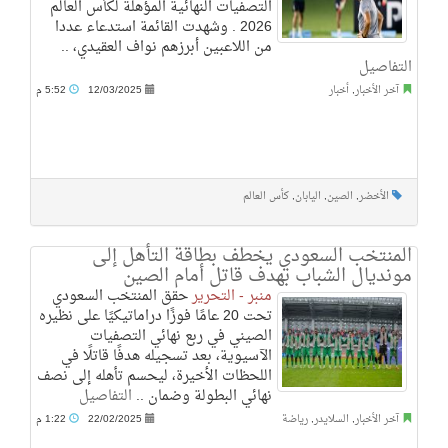
التصفيات النهائية المؤهلة لكأس العالم
2026 . وشهدت القائمة استدعاء عددا
من اللاعبين أبرزهم نواف العقيدي، ..
التفاصيل
آخر الأخبار
,
أخبار
12/03/2025
5:52 م
الأخضر
,
الصين
,
اليابان
,
كأس العالم
المنتخب السعودي يخطف بطاقة التأهل إلى
مونديال الشباب بهدف قاتل أمام الصين
منبر - التحرير
حقق المنتخب السعودي
تحت 20 عامًا فوزًا دراماتيكيًا على نظيره
الصيني في ربع نهائي التصفيات
الآسيوية، بعد تسجيله هدفًا قاتلًا في
اللحظات الأخيرة، ليحسم تأهله إلى نصف
نهائي البطولة وضمان ..
التفاصيل
آخر الأخبار
,
السلايدر
,
رياضة
22/02/2025
1:22 م