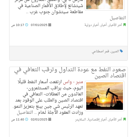
شيتشانغ لإطلاق الأقمار الصناعية في
مقاطعة سيتشوان جنوب غرب ..
التفاصيل
آخر الأخبار
,
أخبار
,
أخبار دولية
07/01/2025
10:17 ص
الصين
,
قمر اصطناعي
صعود النفط مع عودة التداول وترقب التعافي في
اقتصاد الصين
منبر - واس
ارتفعت أسعار النفط قليلًا
اليوم، حيث يراقب المستثمرون-
العائدون من العطلات- التعافي في
اقتصاد الصين والطلب على الوقود بعد
تعهد الرئيس شي جين بينغ بتعزيز النمو.
وزادت العقود الآجلة لخام ..
التفاصيل
آخر الأخبار
,
أخبار إقتصادية
,
السلايدر
02/01/2025
11:40 ص