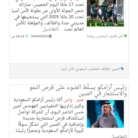
تحت 17 عامًا اليوم الخميس، مباراته
ضمن الجولة الأولى من بطولة كأس آسيا
تحت 20 عامًا 2025 التي يستضيفها في
مدينتي جدة والطائف، والمؤهلة لكأس
العالم تحت ..
التفاصيل
آخر الأخبار
,
السلايدر
,
رياضة
03/04/2025
10:14 ص
الصين
,
الطائف
,
المنتخب السعودي
,
كأس آسيا
رئيس أرامكو يسلّط الضوء على فرص النمو
والاستثمار في الصين
منبر - واس
أكدّ رئيس أرامكو السعودية
وكبير إدارييها التنفيذيين المهندس أمين
حسن الناصر اليوم، أن الشركة تواصل
استكشاف فرص استثمارية جديدة
وإضافية في الصين التي تشكّل سوقًا
كبيرةً لأرامكو السعودية وعنصرًا رئيسًا ..
التفاصيل