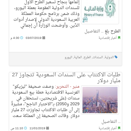
إتمامها بنجاح تسعير الطرح الأول
للسندات الدولية المقومة بعملة اليورو،
وذلك ضمن برنامج حكومة المملكة
العربية السعودية الدولي لإصدار أدوات
الدَّين. وأوضحت الوزارة أن إجمالي
الطرح بلغ ..
التفاصيل
أخبار إقتصادية
03/07/2019
4:30 م
الدولية
,
السندات
,
الطرح
,
المالية
,
اليورو
طلبات الاكتتاب على السندات السعودية تتجاوز 27
مليار دولار
منبر - التحرير:
وصفت صحيفة "ليزيكو"
الفرنسية الاقتصادية خطة بيع السعودية
سندات (على شريحتين، تستحقان في
2029 و2050) بـ"الاختبار الناجح"، مشيرةً
إلى أن طلبات الاكتتاب تجاوزت 27 مليار
دولار. وقالت الصحيفة إن المملكة سعت
..
التفاصيل
أخبار إقتصادية
11/01/2019
11:10 ص