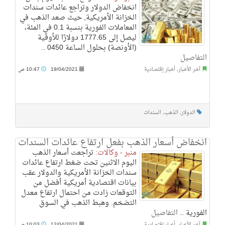
انخفاض الدولار وتراجع عائدات سندات
الخزانة الأمريكية, حيث صعد الذهب في
المعاملات الفورية بنسبة 0.1 في المئة،
ليصل إلى 1777.65 دولارًا للأوقية
(الأونصة) بحلول الساعة 0450 ..
التفاصيل
آخر الأخبار
,
أخبار إقتصادية
19/04/2021
10:47 ص
الدولار
,
الذهب
,
السندات
انخفاض أسعار الذهب بفعل ارتفاع عائدات السندات
منبر - وكالات:
تراجعت أسعار الذهب
اليوم الاثنين تحت ضغط ارتفاع عائدات
سندات الخزانة الأمريكية والدولار عقب
بيانات اقتصادية أمريكية أفضل من
التوقعات زادت من احتمال ارتفاع معدل
التضخم. وهبط الذهب في السوق
الفورية ..
التفاصيل
آخر الأخبار
,
أخبار إقتصادية
12/04/2021
10:03 ص