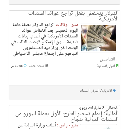
الدولار ينخفض بفعل تراجع عوائد السندات
الأمريكية
منبر - وكالات:
تراجع الدولار بصفة عامة
اليوم الخميس بعد انخفاض عوائد
السندات الأمريكية في أعقاب بيانات
ضعيفة لسوق الإسكان قوضت الطلب في
الوقت الذي يركز فيه المستثمرون
انتباههم على اجتماع مجلس الاحتياطي
..
التفاصيل
أخبار إقتصادية
18/07/2019
10:56 ص
الأمريكية
,
الدولار
,
السندات
بإجمالي 3 مليارات يورو
المالية: إتمام تسعير الطرح الأول بعملة اليورو من
السندات الدولية بنجاح
منبر - واس :
أعلنت وزارة المالية عن