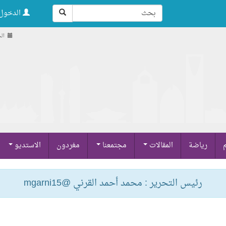
الدخول 
الجمعة
م
رياضة
المقالات
مجتمعنا
مغردون
الاستديو
رئيس التحرير : محمد أحمد القرني @mgarni15