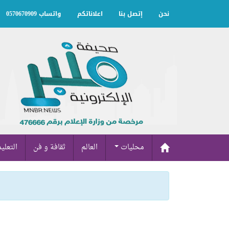
نحن
إتصل بنا
اعلاناتكم
واتساب 0570670909
محليات
العالم
ثقافة و فن
التعلي