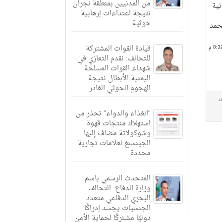
من المدنيين بمنطقة نجران
نية
نتيجة اعتداءات إرهابية
حوثية
حمد
قيادة القوات المشتركة
للتحالف: نقدم التعازي في
شهداء القوات المسلحة
اليمنية الأبطال نتيجة
الهجوم الحوثي الغادر
د
“الغذاء والدواء” تحذر من
استهلاك منتجات قهوة
وشوكولاتة مضاف إليها
الجينسنغ لعلامات تجارية
محددة
المتحدث الرسمي باسم
وزارة الدفاع: التحالف
البحري الدفاعي متعدد
الجنسيات يجسد إدراكًا
دوليًا مشتركًا لحماية الأمن