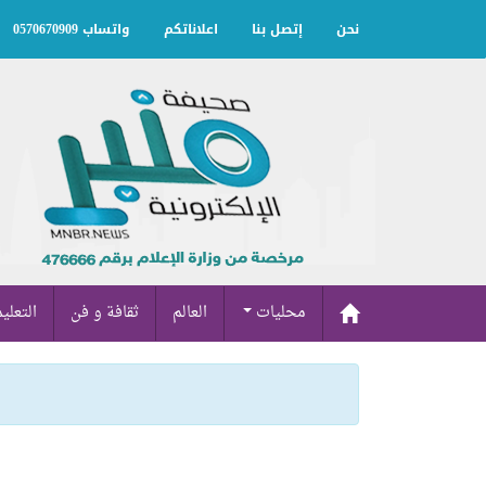
نحن
إتصل بنا
اعلاناتكم
واتساب 0570670909
محليات
العالم
ثقافة و فن
التعلي