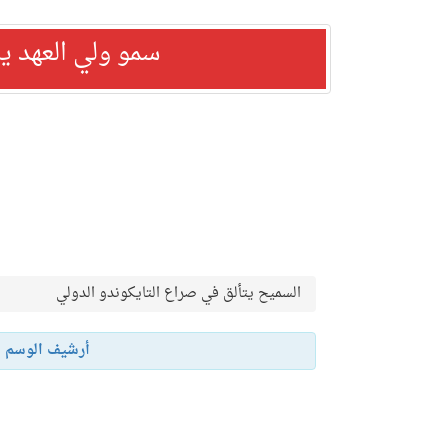
سمو ولي العهد ي
السميح يتألق في صراع التايكوندو الدولي
أرشيف الوسم 