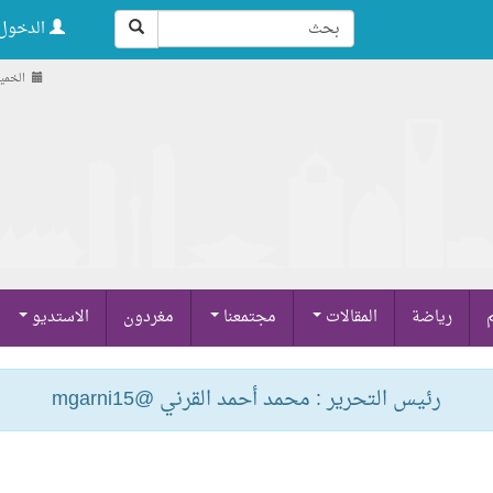
الدخول 
الخميس , 21 صف
م
رياضة
المقالات
مجتمعنا
مغردون
الاستديو
رئيس التحرير : محمد أحمد القرني @mgarni15