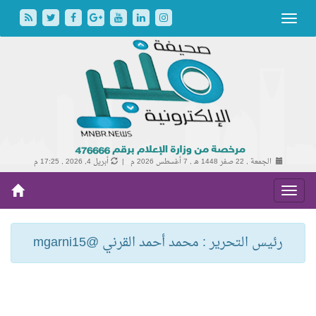
الجمعة , 22 صفر 1448 هـ ,
7 أغسطس 2026 م |
أبريل 4, 2026 , 17:25 م
رئيس التحرير : محمد أحمد القرني @mgarni15