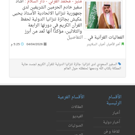
منبر - محمد القرني - دار السلام :
أشاد
سفير خادم الحرمين الشريفين لدى
جمهورية تنزانيا الاتحادية الأستاذ يحيى
عكيش بجائزة تنزانيا الدولية لحفظ
القرآن الكريم في دورتها الرابعة
والثلاثين، مؤكدًا أنها تُعد من أبرز
الفعاليات القرآنية في ..
التفاصيل
آخر الأخبار
,
أخبار
,
السلايدر
04/04/2026
5:25 م
السفير السعودي لدى تنزانيا: جائزة تنزانيا الدولية للقرآن الكريم تجسد عناية
المملكة بكتاب الله ودعمها لحفظته حول العالم
الأقسام
الأقسام الفرعية
الرئيسية
المقالات
أخبار
الفيديو
أخبار دولية
الصوتيات
ثقافة و فن