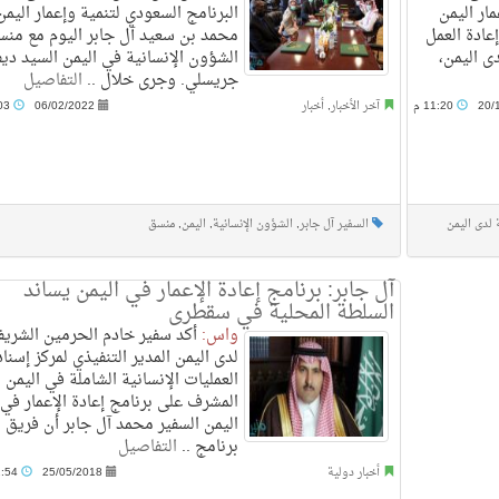
ار اليمن
البرنامج السعودي لتنمية وإعمار اليمن
عادة العمل
محمد بن سعيد آل جابر اليوم مع من
ى اليمن،
الشؤون الإنسانية في اليمن السيد ديف
جريسلي. وجرى خلال ..
التفاصيل
20/
11:20 م
آخر الأخبار
,
أخبار
06/02/2022
10:03 م
 لدى اليمن
السفير آل جابر
,
الشؤون الإنسانية
,
اليمن
,
منسق
آل جابر: برنامج إعادة الإعمار في اليمن يساند
السلطة المحلية في سقطرى
واس:
أكد سفير خادم الحرمين الشريف
لدى اليمن المدير التنفيذي لمركز إسناد
العمليات الإنسانية الشاملة في اليمن
المشرف على برنامج إعادة الإعمار في
اليمن السفير محمد آل جابر أن فريق
برنامج ..
التفاصيل
أخبار دولية
25/05/2018
12:54 ص