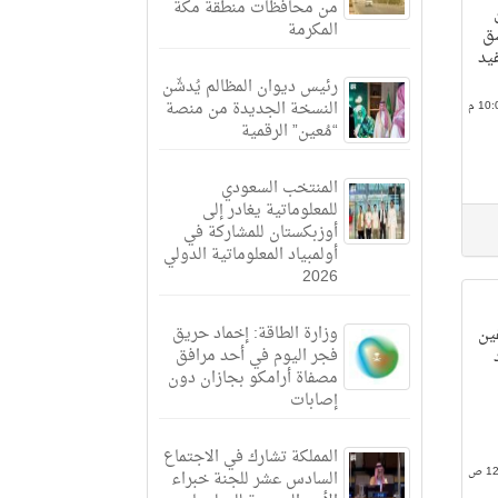
من محافظات منطقة مكة
المكرمة
سق
يد
رئيس ديوان المظالم يُدشّن
النسخة الجديدة من منصة
“مُعين” الرقمية
المنتخب السعودي
للمعلوماتية يغادر إلى
أوزبكستان للمشاركة في
أولمبياد المعلوماتية الدولي
2026
وزارة الطاقة: إخماد حريق
ين
فجر اليوم في أحد مرافق
مصفاة أرامكو بجازان دون
إصابات
المملكة تشارك في الاجتماع
السادس عشر للجنة خبراء