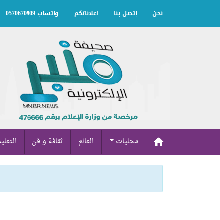
نحن
إتصل بنا
اعلاناتكم
واتساب 0570670909
محليات
العالم
ثقافة و فن
التعلي