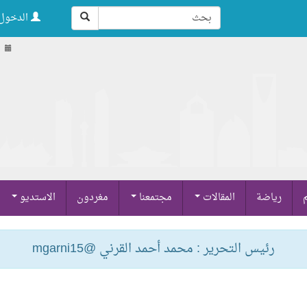
الدخول 
ا
م
رياضة
المقالات
مجتمعنا
مغردون
الاستديو
رئيس التحرير : محمد أحمد القرني @mgarni15