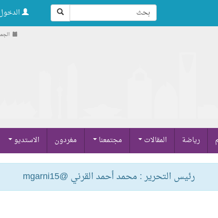
الدخول 
الجمعة , 22 ص
م
رياضة
المقالات
مجتمعنا
مغردون
الاستديو
رئيس التحرير : محمد أحمد القرني @mgarni15