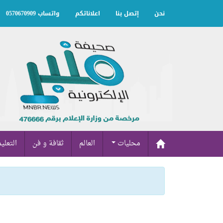
نحن
إتصل بنا
اعلاناتكم
واتساب 0570670909
محليات
العالم
ثقافة و فن
التعلي