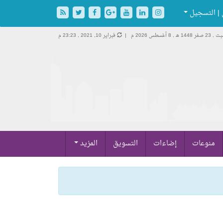
| التسجيل
23 صفر 1448 هـ ,
8 أغسطس 2026 م |
فبراير 10, 2021 , 23:23 م
منوعات
إضاءات
التسويق
المزيد