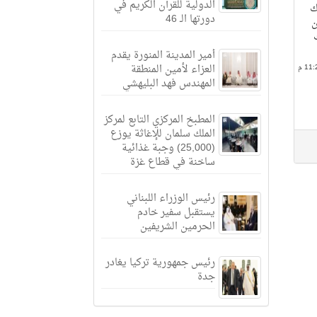
الدولية للقرآن الكريم في
ك
دورتها الـ 46
ن
أمير المدينة المنورة يقدم
العزاء لأمين المنطقة
المهندس فهد البليهشي
المطبخ المركزي التابع لمركز
الملك سلمان للإغاثة يوزع
(25,000) وجبة غذائية
ساخنة في قطاع غزة
رئيس الوزراء اللبناني
يستقبل سفير خادم
الحرمين الشريفين
رئيس جمهورية تركيا يغادر
جدة