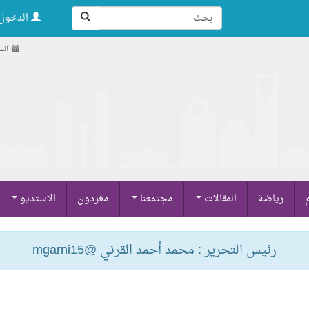
الدخول 
السبت , 
م
رياضة
المقالات
مجتمعنا
مغردون
الاستديو
رئيس التحرير : محمد أحمد القرني @mgarni15