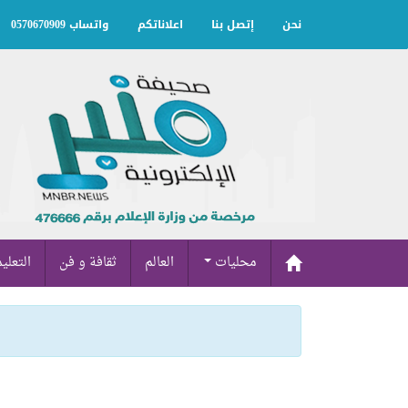
نحن
إتصل بنا
اعلاناتكم
واتساب 0570670909
محليات
العالم
ثقافة و فن
التعلي