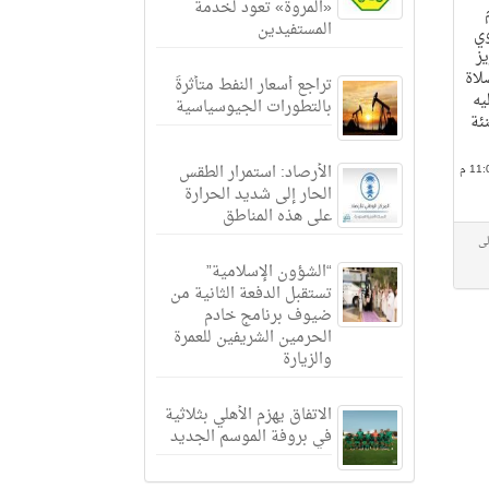
«المروة» تعود لخدمة
المستفيدين
وي
ز
لاة
تراجع أسعار النفط متأثرةً
يه
بالتطورات الجيوسياسية
نئة
الأرصاد: استمرار الطقس
الحار إلى شديد الحرارة
على هذه المناطق
لى
“الشؤون الإسلامية”
تستقبل الدفعة الثانية من
ضيوف برنامج خادم
الحرمين الشريفين للعمرة
والزيارة
الاتفاق يهزم الأهلي بثلاثية
في بروفة الموسم الجديد