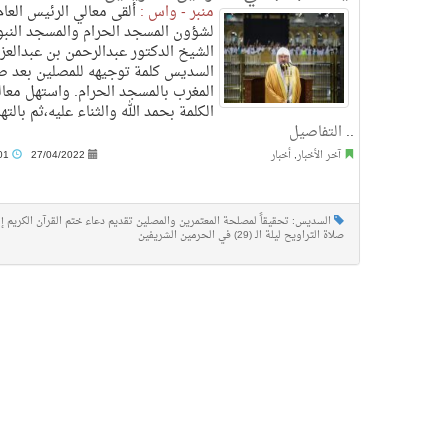
منبر - واس :
ألقى معالي الرئيس العام
لشؤون المسجد الحرام والمسجد النب
الشيخ الدكتور عبدالرحمن بن عبدالعزي
السديس كلمة توجيهه للمصلين بعد ص
المغرب بالمسجد الحرام. واستهل معال
الكلمة بحمد الله والثناء عليه،ثم بالته
..
التفاصيل
آخر الأخبار
,
أخبار
27/04/2022
11:01 م
السديس: تحقيقاً لمصلحة المعتمرين والمصلين تقديم دعاء ختم القرآن الكريم إ
صلاة التراويح ليلة الـ (29) في الحرمين الشريفين