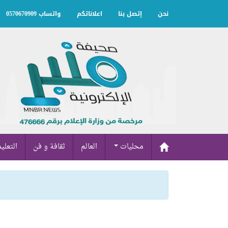
نحن
إتصل بنا
اعلاناتكم
واتساب 0570670909
محليات
العالم
ثقافة و فن
التعلي