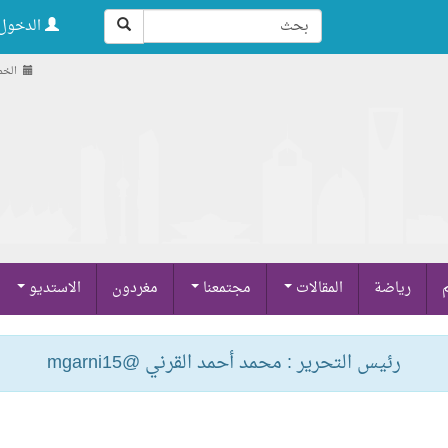
الدخول 
الخميس , 1
م
رياضة
المقالات
مجتمعنا
مغردون
الاستديو
رئيس التحرير : محمد أحمد القرني @mgarni15