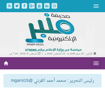
الإثنين , 25 صفر 1448 هـ ,
10 أغسطس 2026 م |
أغسطس 8, 2018 , 7:34 ص
رئيس التحرير : محمد أحمد القرني @mgarni15