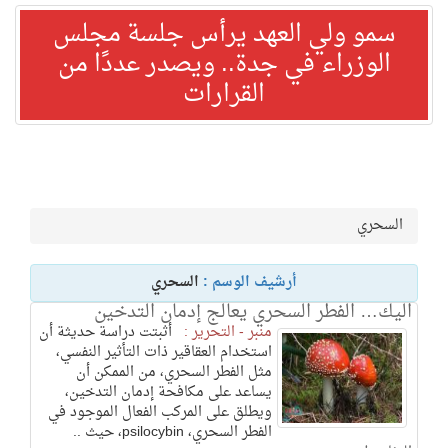
سمو ولي العهد يرأس جلسة مجلس
الوزراء في جدة.. ويصدر عددًا من
القرارات
السحري
أرشيف الوسم :
السحري
اليك… الفطر السحري يعالج إدمان التدخين
منبر - التحرير :
أثبتت دراسة حديثة أن
استخدام العقاقير ذات التأثير النفسي،
مثل الفطر السحري، من الممكن أن
يساعد على مكافحة إدمان التدخين،
ويطلق على المركب الفعال الموجود في
الفطر السحري، psilocybin، حيث ..