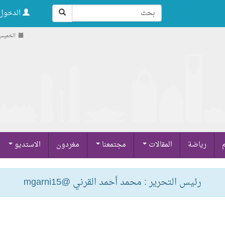
الدخول 
الخميس , 21 صفر 48
م
رياضة
المقالات
مجتمعنا
مغردون
الاستديو
رئيس التحرير : محمد أحمد القرني @mgarni15