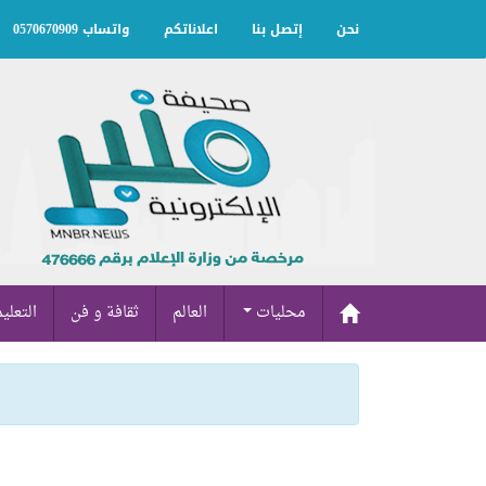
نحن
إتصل بنا
اعلاناتكم
واتساب 0570670909
محليات
العالم
ثقافة و فن
التعلي