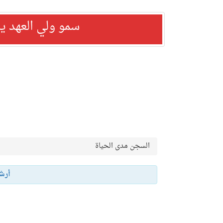
سمو ولي العهد ي
السجن مدى الحياة
أرش