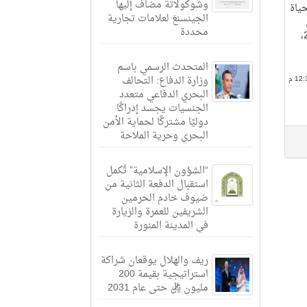
وشوكولاتة مضاف إليها
ياة
الجينسنغ لعلامات تجارية
محددة
على مسجدين في نيوزيلندا عام 2019،
المتحدث الرسمي باسم
وزارة الدفاع: التحالف
البحري الدفاعي متعدد
الجنسيات يجسد إدراكًا
دوليًا مشتركًا لحماية الأمن
البحري وحرية الملاحة
“الشؤون الإسلامية” تُكمل
استقبال الدفعة الثانية من
ضيوف خادم الحرمين
الشريفين للعمرة والزيارة
في المدينة المنورة
ريف والهلال يوقعان شراكة
استراتيجية بقيمة 200
مليون ريال حتى عام 2031