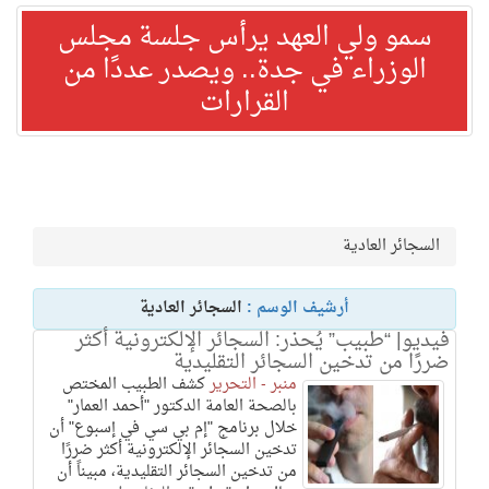
سمو ولي العهد يرأس جلسة مجلس
الوزراء في جدة.. ويصدر عددًا من
القرارات
السجائر العادية
أرشيف الوسم :
السجائر العادية
فيديو| “طبيب” يُحذر: السجائر الإلكترونية أكثر
ضررًا من تدخين السجائر التقليدية
منبر - التحرير
كشف الطبيب المختص
بالصحة العامة الدكتور "أحمد العمار"
خلال برنامج "إم بي سي في إسبوع" أن
تدخين السجائر الإلكترونية أكثر ضررًا
من تدخين السجائر التقليدية، مبيناً أن