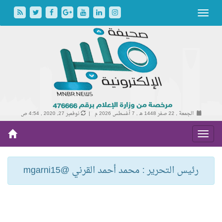
الجمعة , 22 صفر 1448 هـ ,
7 أغسطس 2026 م |
نوفمبر 27, 2020 , 4:54 ص
رئيس التحرير : محمد أحمد القرني @mgarni15