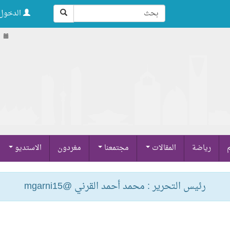
الدخول 
ا
م
رياضة
المقالات
مجتمعنا
مغردون
الاستديو
رئيس التحرير : محمد أحمد القرني @mgarni15