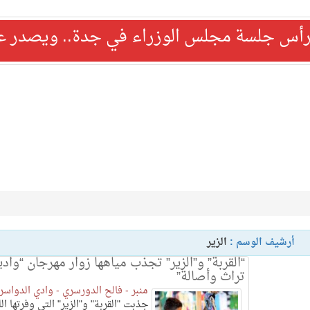
رأس جلسة مجلس الوزراء في جدة.. ويصدر عدد
أرشيف الوسم :
الزير
“القربة” و”الزير” تجذب مياهها زوار مهرجان “وادين
تراث وأصالة”
منبر - فالح الدورسري - وادي الدواسر:
جذبت "القربة" و"الزير" التي وفرتها ال