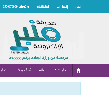
نحن
إتصل بنا
اعلاناتكم
واتساب 0570670909
محليات
العالم
ثقافة و فن
التعلي