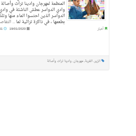
المنظمة لمهرجان وادينا تراث وأصالة
وادي الدواسر عطش الناشئة في وادي
الدواسر الذين احتسوا الماء منها وتلذ
بطعمها ، في ذاكرة تراثية لما ..
التفاص
أخبار
19/01/2020
12:41 م
الزير
,
القربة
,
مهرجان
,
وادينا تراث وأصالة