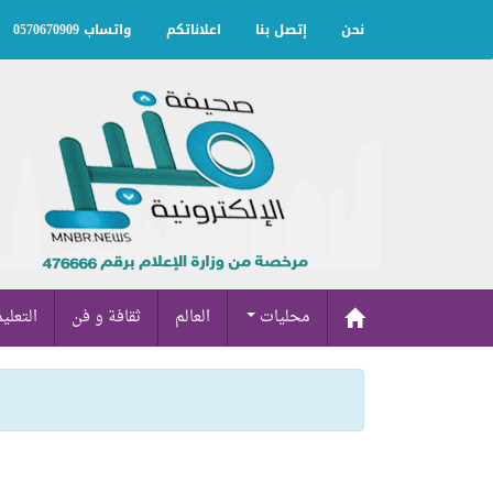
نحن
إتصل بنا
اعلاناتكم
واتساب 0570670909
محليات
العالم
ثقافة و فن
التعلي