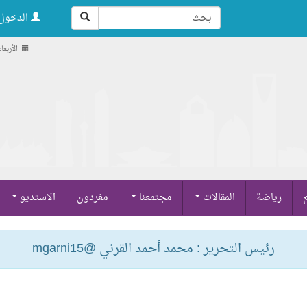
الدخول 
الأربعاء , 20 صفر 
م
رياضة
المقالات
مجتمعنا
مغردون
الاستديو
رئيس التحرير : محمد أحمد القرني @mgarni15