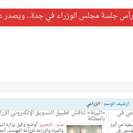
رأس جلسة مجلس الوزراء في جدة.. ويصدر عدد
أرشيف الوسم :
الزراعي
اعي في
«البيئة» تناقش تطبيق التسويق الإلكتروني الزر
بالمملكة
يفية من أبرز
منبر - التحرير:
أوضح وكيل وزارة البي
موسمي في
والمياه والزراعة للزراعة المهندس أحم