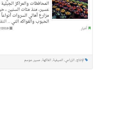
المحافظات والمراكز الجبلية 
عسير، منذ مئات السنين ، ح
مزارع أهالي السروات أنواعاً
الحبوب والفواكه التي ..
التف
أخبار
7/2019
الإنتاج
,
الزراعي
,
الصيفية
,
الفاكهة
,
عسير
,
موسم