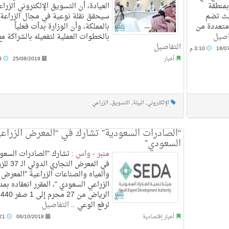
بمنطقة
العيادة، أن التسويق الإلكتروني الزرا
يث تضم
سيحقق نقلة نوعية في مجال الزراعة
 متعددة من
بالمملكة، وأن الوزارة بدأت فعلياً
اصيل
بالخطوات العملية لتفعيله بالشراكة مع 
التفاصيل
18/0
3:10 م
أخبار
25/08/2019
1:13 م
الإلكتروني
,
البيئة
,
التسويق
,
الزراعي
“الصادرات السعودية” تشارك في “المعرض الزراع
السعودي”
منبر - واس :
تشارك "الصادرات السعو
في المعرض التجاري 
والمياه والصناعات الزراعية "المعرض
الزراعي السعودي "، المقرر انعقاده بمد
لرفع الوعي ..
التفاصيل
أخبار إقتصادية
06/10/2018
9:21 ص