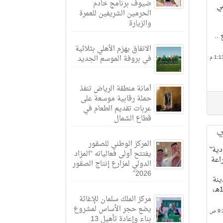
ضيوف برنامج خادم
عي
الحرمين الشريفين للعمرة
والزيارة
..
الاتفاق يهزم الأهلي بثلاثية
في بروفة الموسم الجديد
أمانة منطقة الرياض تنفذ
حملة رقابية موسعة على
عربات تقديم الطعام في
قطاع الشمال
ي
المركز الوطني للصقور
دية"
يفتتح أولى فعالياته “المزاد
الدولي الـ 37 للزراعة
الدولي لمزارع إنتاج الصقور
2026”
ينة
الرياض من 27 محرم إلى 1 صفر 1440هـ،
مركز الملك سلمان للإغاثة
يضع حجر الأساس لمشروع
بناء وإعادة تأهيل 13