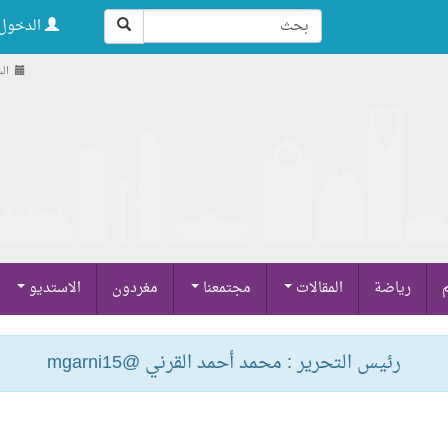
الدخول 
السبت 
م
رياضة
المقالات
مجتمعنا
مغردون
الاستديو
رئيس التحرير : محمد أحمد القرني @mgarni15