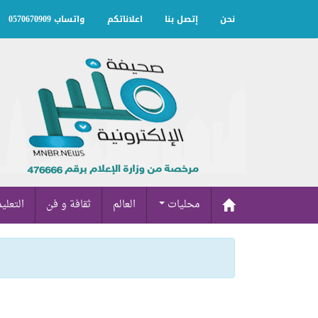
نحن
إتصل بنا
اعلاناتكم
واتساب 0570670909
محليات
العالم
ثقافة و فن
التعلي