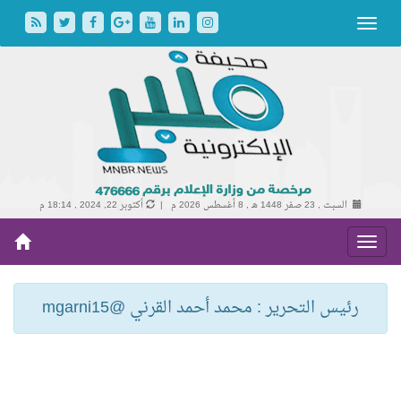
السبت , 23 صفر 1448 هـ ,
8 أغسطس 2026 م |
أكتوبر 22, 2024 , 18:14 م
رئيس التحرير : محمد أحمد القرني @mgarni15