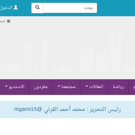
الدخول 
الخميس , 21
م
رياضة
المقالات
مجتمعنا
مغردون
الاستديو
رئيس التحرير : محمد أحمد القرني @mgarni15