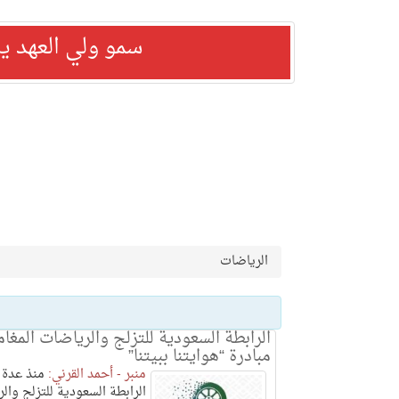
سمو ولي العهد ي
الرياضات
الرابطة السعودية للتزلج والرياضات المغا
مبادرة “هوايتنا ببيتنا”
منبر - أحمد القرني:
منذ عدة أ
الرابطة السعودية للتزلج وال