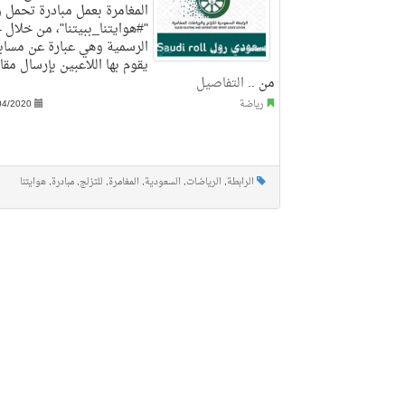
المغامرة بعمل مبادرة تحمل 
"#هوايتنا_ببيتنا"، من خلال ح
الرسمية وهي عبارة عن مسابق
يقوم بها اللاعبين بإرسال مق
من ..
التفاصيل
رياضة
04/2020
الرابطة
,
الرياضات
,
السعودية
,
المغامرة
,
للتزلج
,
مبادرة
,
هوايتنا