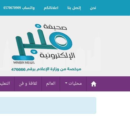
نحن
إتصل بنا
اعلاناتكم
واتساب 0570670909
محليات
العالم
ثقافة و فن
التعلي