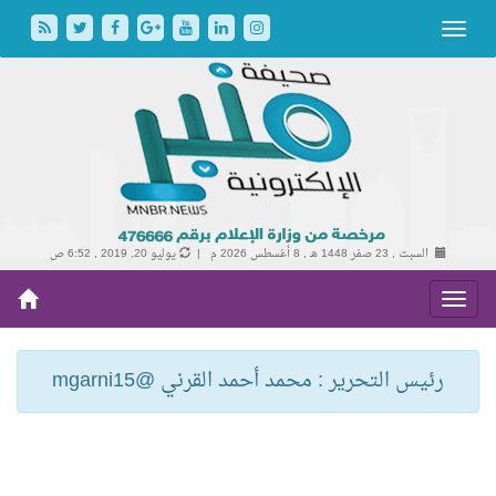
السبت , 23 صفر 1448 هـ ,
8 أغسطس 2026 م |
يوليو 20, 2019 , 6:52 ص
رئيس التحرير : محمد أحمد القرني @mgarni15