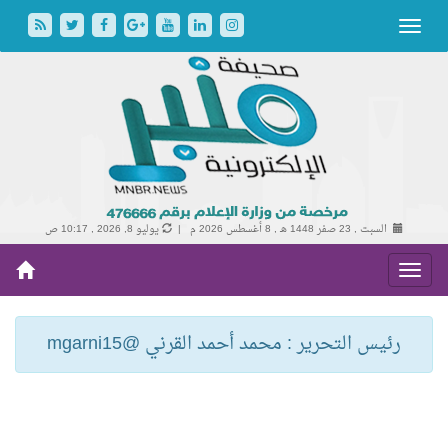
السبت , 23 صفر 1448 هـ ,
8 أغسطس 2026 م |
يوليو 8, 2026 , 10:17 ص
رئيس التحرير : محمد أحمد القرني @mgarni15