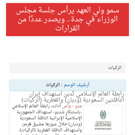
سمو ولي العهد يرأس جلسة مجلس
الوزراء في جدة.. ويصدر عددًا من
القرارات
الركيات
أرشيف الوسم :
الركيات
رابطة العالم الإسلامي تُدين استهداف إيران
الناقلتين السعودية (وديان) والقطرية (الركيات)
منبر - واس
أدانت رابطةُ العالم الإسلامي
-باستنكارٍ شديدٍ- استهدافَ الجمهورية
الإسلامية الإيرانية الناقلةَ السعوديةَ
(وديان) خلالَ عبورها مضيقَ هُرمز،
واستهدافَ الناقلة القطرية (الركيات).