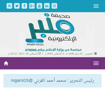
الخميس , 21 صفر 1448 هـ ,
6 أغسطس 2026 م |
أغسطس 24, 2017 , 20:13 م
رئيس التحرير : محمد أحمد القرني @mgarni15