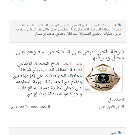
اخبار
,
ارامكو
,
الجبيل
,
الخبر
,
الخفجي
,
الدمام
,
الرياض
,
السفانية
,
القصيم
,
الملك
سلمان
,
المنطقة الشرقية
,
النعيرية
,
بلدية الخفجي
,
جدة
,
حائل
,
حفر الباطن
,
شيفرون
,
عاجل
,
عمليات الخفجي المشتركة
,
محافظة الخفجي
,
محمد بن سلمان
شرطة الخبر تقبض على 4 أشخاص لسطوهم على
محال وسرقتها
منبر - الخبر:
صَرَّحَ المتحدث الإعلامي
لشرطة المنطقة الشرقية، بأن شرطة
محافظة الخبر قبضت على (3) مواطنين
ومقيم من الجنسية السورية؛ لسطوهم
على محال تجارية وسرقة مبالغ مالية
وأجهزة هواتف نقالة وبضائع من ..
التفاصيل
آخر الأخبار
,
أخبار
15/03/2022
12:29 ص
الخبر