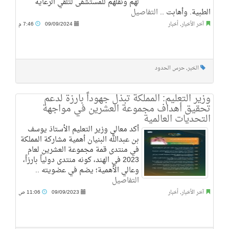
لهم ونقلهم للمستشفى لتلقي الرعاية
الطبية. وأهابت ..
التفاصيل
آخر الأخبار
,
أخبار
09/09/2024
7:46 م
الخبر
,
حرس الحدود
وزير التعليم: المملكة تبذل جهوداً بارزة لدعم
تحقيق أهداف مجموعة العشرين في مواجهة
التحديات العالمية
أكد معالي وزير التعليم الأستاذ يوسف
بن عبدالله البنيان أهمية مشاركة المملكة
في منتدى قمة مجموعة العشرين لعام
2023 في الهند، كونه منتدى دولياً بارزاً،
وعالي الأهمية؛ يضم في عضويته ..
التفاصيل
آخر الأخبار
,
أخبار
09/09/2023
11:06 ص