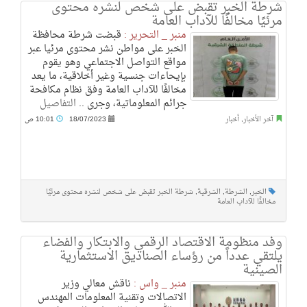
شرطة الخبر تقبض على شخص لنشره محتوى
مرئيًا مخالفًا للآداب العامة
منبر _ التحرير :
قبضت شرطة محافظة
الخبر على مواطن نشر محتوى مرئيا عبر
مواقع التواصل الاجتماعي وهو يقوم
بإيحاءات جنسية وغير أخلاقية، ما يعد
مخالفًا للآداب العامة وفق نظام مكافحة
جرائم المعلوماتية، وجرى ..
التفاصيل
آخر الأخبار
,
أخبار
18/07/2023
10:01 ص
الخبر
,
الشرطة
,
الشرقية
,
شرطة الخبر تقبض على شخص لنشره محتوى مرئيًا
مخالفًا للآداب العامة
وفد منظومة الاقتصاد الرقمي والابتكار والفضاء
يلتقي عدداً من رؤساء الصناديق الاستثمارية
الصينية
منبر _ واس :
ناقش معالي وزير
الاتصالات وتقنية المعلومات المهندس