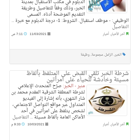
الدبلوم في مكتب الاستقبال بمدينة
الخبر، وذلك وفقاً للتفاصيل وطريقة
التقديم الموضحة أدناه. المسمى
الوظيفي: - موظف استقبال. الشروط: 1- درجة الدبلوم مع خبرة ..
التفاصيل
آخر الأخبار
,
أخبار
11/03/2021
7:11 ص
الخبر
,
الزامل
,
مجموعة
,
وظيفة
شرطة الخبر تلقي القبض على المتلفظ بألفاظ
مسيئة وخادشة للحياء على امرأتين
منبر - الخبر:
صرّح المتحدث الإعلامي
لشرطة المنطقة الشرقية المقدم محمد بن
شار الشهري، بأنه إشارة إلى الفيديو
المتداول عبر مواقع التواصل الاجتماعي،
لشخص يتلفظ على امرأتين في أحد
الأماكن العامة بألفاظ مسيئة ..
التفاصيل
آخر الأخبار
,
أخبار
10/03/2021
9:33 م