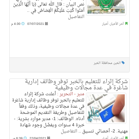
نص البيان : قال الله تعالى (يَا أَيُّهَا الَّذِينَ
آَمَنُوا كُتِبَ عَلَيْكُمُ الْقِصَاصُ فِي ..
التفاصيل
آخر الأخبار
,
أخبار
07/07/2021
4:30 م
الخبر
,
محافظة الخبر
شركة إثراء للتعليم بالخبر توفر وظائف إدارية
شاغرة في عدة مجالات وظيفية
منبر - التحرير :
أعلنت شركة إثراء
للتعليم بالخبر توفر وظائف إدارية شاغرة
في عدة مجالات وظيفية، وذلك وفقاً
للتفاصيل وطريقة التقديم الموضحة
أدناه. الوظائف: 1- مدير موارد بشرية: -
خبرة 4 سنوات ويفضّل وجود شهادة
مهنية. 2- أخصائي تنسيق ..
التفاصيل
آخر الأخبار
,
أخبار
22/04/2021
6:39 ص