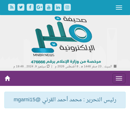
السبت , 23 صفر 1448 هـ ,
8 أغسطس 2026 م |
سبتمبر 9, 2024 , 19:46 م
رئيس التحرير : محمد أحمد القرني @mgarni15