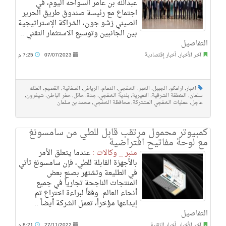
عبدالله بن عامر السواحه اليوم، في
اجتماع مع رئيسة صندوق طريق الحرير
الصيني زشو جون، الشراكة الإستراتيجية
بين الجانبين وتوسيع الاستثمار التقني ..
التفاصيل
آخر الأخبار
,
أخبار إقتصادية
07/07/2023
7:25 م
اخبار
,
ارامكو
,
الجبيل
,
الخبر
,
الخفجي
,
الدمام
,
الرياض
,
السفانية
,
القصيم
,
الملك
سلمان
,
المنطقة الشرقية
,
النعيرية
,
بلدية الخفجي
,
جدة
,
حائل
,
حفر الباطن
,
شيفرون
,
عاجل
,
عمليات الخفجي المشتركة
,
محافظة الخفجي
,
محمد بن سلمان
كمبيوتر محمول مرتقب قابل للطي من سامسونغ
مع لوحة مفاتيح افتراضية
منبر _ وكالات :
عندما يتعلق الأمر
بالأجهزة القابلة للطي، فإن سامسونغ تأتي
في الطليعة وتشتهر بصنع بعض
المنتجات الناجحة تجارياً في جميع
أنحاء العالم. وفقاً لبراءة اختراع تم
إيداعها مؤخراً، تعمل الشركة أيضاً ..
التفاصيل
آخر الأخبار
,
أخبار التقنية
27/11/2022
8:21 م