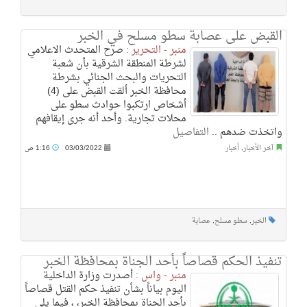
القبض على عصابة سطو مسلح في الخبر
منبر - التحرير :
‏صرح المتحدث الاعلامي
لشرطة المنطقة الشرقية بأن شعبة
التحريات والبحث الجنائي بشرطة
محافظة الخبر ألقت القبض على (4)
أشخاص ارتكبوا حوادث سطو على
محلات تجارية. وأحد أنه جرى إيقافهم
واتخذت ضدهم ..
التفاصيل
آخر الأخبار
,
أخبار
03/03/2022
1:16 ص
الخبر
,
سطو مسلح
,
عصابة
تنفيذ الحكم قصاصاً بأحد الجناة بمحافظة الخبر
منبر - واس :
أصدرت وزارة الداخلية
اليوم بياناً بشأن تنفيذ حكم القتل قصاصاً
بأحد الجناة بمحافظة الخبر، ، فيما يلي