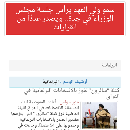
سمو ولي العهد يرأس جلسة مجلس
الوزراء في جدة.. ويصدر عددًا من
القرارات
البرلمانية
أرشيف الوسم :
البرلمانية
كتلة “سائرون” تفوز بالانتخابات البرلمانية في
العراق
منبر - واس :
أعلنت المفوضية العليا
المستقلة للانتخابات في العراق الليلة
الماضية فوز كتلة "سائرون" التي يتزعمها
مقتدى الصدر بالانتخابات البرلمانية
وحصولها على 54 مقعدًا. وجاءت في