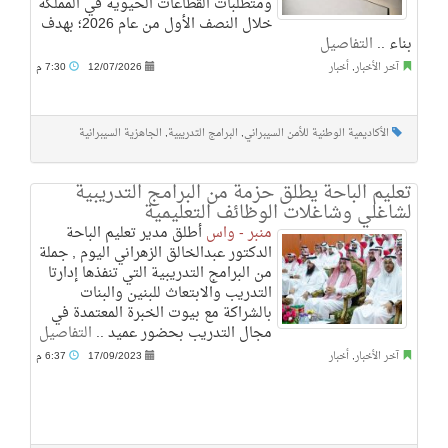
ومتطلبات القطاعات الحيوية في المملكة
خلال النصف الأول من عام 2026؛ بهدف
بناء ..
التفاصيل
آخر الأخبار
,
أخبار
12/07/2026
7:30 م
الأكاديمية الوطنية للأمن السيبراني
,
البرامج التدريبية
,
الجاهزية السيبرانية
تعليم الباحة يطلق حزمة من البرامج التدريبية
لشاغلي وشاغلات الوظائف التعليمية
منبر - واس
أطلق مدير تعليم الباحة
الدكتور عبدالخالق الزهراني اليوم , جملة
من البرامج التدريبية التي تنفذها إدارتا
التدريب والابتعاث للبنين والبنات
بالشراكة مع بيوت الخبرة المعتمدة في
مجال التدريب بحضور عميد ..
التفاصيل
آخر الأخبار
,
أخبار
17/09/2023
6:37 م