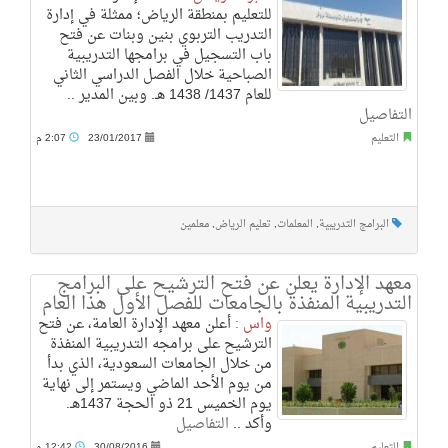
للتعليم بمنطقة الرياض؛ ممثلة في إدارة
التدريب التربوي بنين وبنات عن فتح
باب التسجيل في برامجها التدريبية
الصباحية خلال الفصل الدراسي الثاني
للعام 1437/ 1438 هـ. وبين المدير ..
التفاصيل
التعليم
23/01/2017
2:07 م
البرامج التدريبية
,
المعلمات
,
تعليم الرياض
,
معلمين
معهد الإدارة يعلن عن فتح الترشيح على البرامج
التدريبية المنفذة بالجامعات للفصل الأول هذا العام
واس :
أعلن معهد الإدارة العامة، عن فتح
الترشيح على برامجه التدريبية المنفذة
من خلال الجامعات السعودية، الذي بدأ
من يوم الأحد الماضي ويستمر إلى نهاية
يوم الخميس 21 ذو الحجة 1437هـ.
وأكد ..
التفاصيل
التعليم
30/08/2016
12:42 م