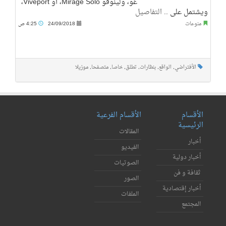
غو، ولينوفو Mirage Solo، أو Viveport،
ويشتمل على ..
التفاصيل
منوعات
24/09/2018
4:25 ص
الأفتراضي
,
الواقع
,
بنظارات
,
تطلق
,
خاصا
,
متصفحا
,
موزيلا
الأقسام
الأقسام الفرعية
الرئيسية
المقالات
أخبار
الفيديو
أخبار دولية
الصوتيات
ثقافة و فن
الصور
أخبار إقتصادية
الملفات
المجتمع