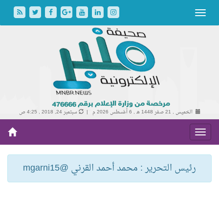
الخميس , 21 صفر 1448 هـ ,
6 أغسطس 2026 م |
سبتمبر 24, 2018 , 4:25 ص
رئيس التحرير : محمد أحمد القرني @mgarni15