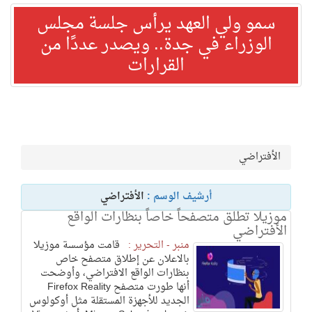
سمو ولي العهد يرأس جلسة مجلس
الوزراء في جدة.. ويصدر عددًا من
القرارات
الأفتراضي
أرشيف الوسم :
الأفتراضي
موزيلا تطلق متصفحاً خاصاً بنظارات الواقع
الأفتراضي
منبر - التحرير :
قامت مؤسسة موزيلا
بالاعلان عن إطلاق متصفح خاص
بنظارات الواقع الافتراضي، وأوضحت
أنها طورت متصفح Firefox Reality
الجديد للأجهزة المستقلة مثل أوكولوس