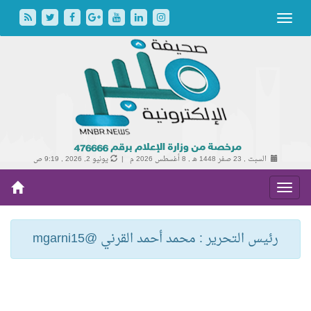
السبت , 23 صفر 1448 هـ ,
8 أغسطس 2026 م |
يونيو 2, 2026 , 9:19 ص
رئيس التحرير : محمد أحمد القرني @mgarni15