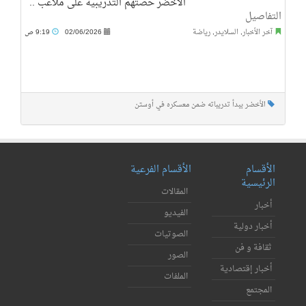
الأخضر حصتهم التدريبية على ملاعب ..
التفاصيل
آخر الأخبار
,
السلايدر
,
رياضة
02/06/2026
9:19 ص
الأخضر يبدأ تدريباته ضمن معسكره في أوستن
الأقسام
الأقسام الفرعية
الرئيسية
المقالات
أخبار
الفيديو
أخبار دولية
الصوتيات
ثقافة و فن
الصور
أخبار إقتصادية
الملفات
المجتمع