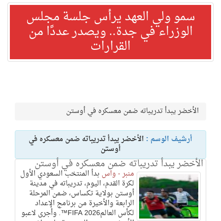
سمو ولي العهد يرأس جلسة مجلس
الوزراء في جدة.. ويصدر عددًا من
القرارات
الأخضر يبدأ تدريباته ضمن معسكره في أوستن
أرشيف الوسم :
الأخضر يبدأ تدريباته ضمن معسكره في
أوستن
الأخضر يبدأ تدريباته ضمن معسكره في أوستن
منبر - واس
بدأ المنتخب السعودي الأول
لكرة القدم، اليوم، تدريباته في مدينة
أوستن بولاية تكساس، ضمن المرحلة
الرابعة والأخيرة من برنامج الإعداد
لكأس العالمFIFA 2026™️. وأجرى لاعبو