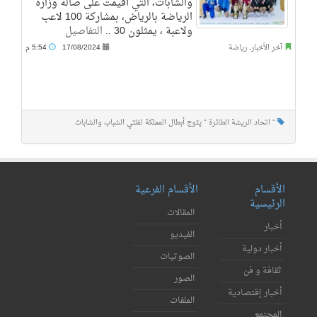
والشابات، التي أقيمت على صالة وزارة
الرياضة بالرياض، بمشاركة 100 لاعب
ولاعبة ، يمثلون 30 ..
التفاصيل
آخر الأخبار
,
رياضة
17/08/2024
5:54 م
" اتحاد الريشة الطائرة " يتوج أبطال المملكة لفئتي الشباب والشابات
الأقسام
الأقسام الفرعية
الرئيسية
المقالات
أخبار
الفيديو
أخبار دولية
الصوتيات
ثقافة و فن
الصور
أخبار إقتصادية
الملفات
المجتمع