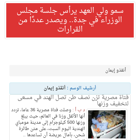
سمو ولي العهد يرأس جلسة مجلس
الوزراء في جدة.. ويصدر عددًا من
القرارات
أنقذو إيمان
أرشيف الوسم :
أنقذو إيمان
فتاة مصرية تزن نصف طن تصل الهند في مسعى
لتخفيف وزنها
د ب أ :
وصلت فتاة مصرية 36 عاما، تردد
أنها الأثقل وزنا في العالم، حيث يبلغ
وزنها 500 كيلوجرام إلى مدينة مومباي
الهندية اليوم السبت، على متن طائرة
شحن، بآمال عريضة أن تساعدها ..