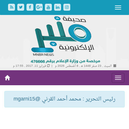
السبت , 23 صفر 1448 هـ ,
8 أغسطس 2026 م |
فبراير 11, 2017 , 17:55 م
رئيس التحرير : محمد أحمد القرني @mgarni15