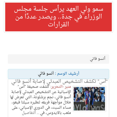
سمو ولي العهد يرأس جلسة مجلس
الوزراء في جدة.. ويصدر عددًا من
القرارات
أنسو فاتي
أرشيف الوسم :
أنسو فاتي
“آس” تكشف التشخيص المبدئي لإصابة أنسو فاتي
منبر -التحرير:
كشفت صحيفة ”آس“
الإسبانية عن التشخيص المبدئي لإصابة
أنسو فاتي، نجم برشلونة، التي تعرض لها
خلال مواجهة فريقه لنظيره سيلتا فيغو،
مساء السبت، في الدوري الإسباني، على
ملعب بالايدوس، في ..
التفاصيل