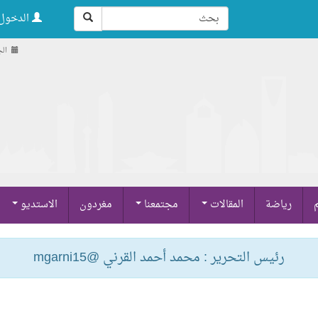
الدخول 
الجمعة 
م
رياضة
المقالات
مجتمعنا
مغردون
الاستديو
رئيس التحرير : محمد أحمد القرني @mgarni15