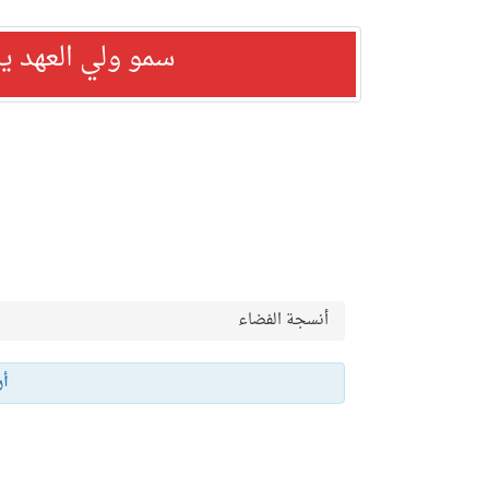
سمو ولي العهد ي
أنسجة الفضاء
أر