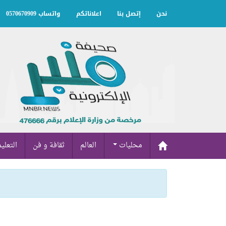
نحن
إتصل بنا
اعلاناتكم
واتساب 0570670909
محليات
العالم
ثقافة و فن
التعلي