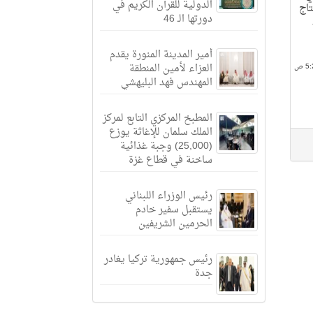
الدولية للقرآن الكريم في
تاج
دورتها الـ 46
أمير المدينة المنورة يقدم
العزاء لأمين المنطقة
المهندس فهد البليهشي
المطبخ المركزي التابع لمركز
الملك سلمان للإغاثة يوزع
(25,000) وجبة غذائية
ساخنة في قطاع غزة
رئيس الوزراء اللبناني
يستقبل سفير خادم
الحرمين الشريفين
رئيس جمهورية تركيا يغادر
جدة