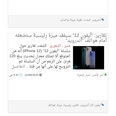
أندرويد
,
البحث
,
تقنية
,
ميزة
,
واتساب
تقارير: “آيفون 12” سيفقد ميزة رئيسية ستضعفه
أمام هواتف “أندرويد”
منبر - التحرير :
كشفت تقارير حول
سلسلة ”آيفون 12“ (iPhone 12) أنه من
المتوقع ألا تمتلك معدل تحديث يبلغ 120
هرتز، على الرغم من أن السلسلة تم
الترويج لها على أنها من فئة ..
التفاصيل
آخر الأخبار
,
أخبار التقنية
21/09/2020
5:47 ص
آيفون 12
,
أندرويد
,
تقارير
,
رئيسية
,
ميزة
,
هواتف