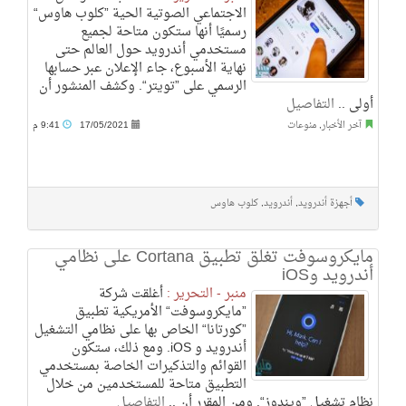
الاجتماعي الصوتية الحية ”كلوب هاوس“
رسميًا أنها ستكون متاحة لجميع
مستخدمي أندرويد حول العالم حتى
نهاية الأسبوع، جاء الإعلان عبر حسابها
الرسمي على ”تويتر“. وكشف المنشور أن
أولى ..
التفاصيل
آخر الأخبار
,
منوعات
17/05/2021
9:41 م
أجهزة أندرويد
,
أندرويد
,
كلوب هاوس
مايكروسوفت تغلق تطبيق Cortana على نظامي
أندرويد وiOS
منبر - التحرير :
أغلقت شركة
”مايكروسوفت“ الأمريكية تطبيق
”كورتانا“ الخاص بها على نظامي التشغيل
أندرويد و iOS. ومع ذلك، ستكون
القوائم والتذكيرات الخاصة بمستخدمي
التطبيق متاحة للمستخدمين من خلال
نظام تشغيل ”ويندوز“. ومن المقرر أن ..
التفاصيل