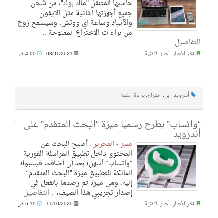
حاسبها المتنقل "ماك بوك"، من شحن
جميع أجهزتها الثانية مثل الآيفون
والآيباد وساعة آي ووتش. وسيسمح زوج
من براءات الاختراع الممنوحة ..
التفاصيل
آخر الأخبار
,
أخبار التقنية
08/01/2021
4:00 ص
أندرويد
,
ابل
,
اختراع
,
براءة
,
تقنية
“واتساب” يطرح رسميا ميزة “البحث المتقدم” على
أندرويد
منبر - التحرير :
أصبح البحث عن
المحتوى داخل تطبيق المراسلة الفورية
”واتساب“ أسهل؛ بعد أن أضافت فيسبوك
المالكة للتطبيق ميزة ”البحث المتقدم“
إليه، وهي ميزة تم رصدها بالفعل في
إصدار تجريبي هذا الصيف، ..
التفاصيل
آخر الأخبار
,
أخبار التقنية
11/10/2020
6:19 ص