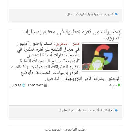
أندرويد
,
احذفها فورا
,
تطبيقات
,
غوغل
تحذيرات من ثغرة خطيرة في معظم إصدارات
أندرويد
منبر - التحرير :
كشف باحثون أمنيون
في مجال التقنية عن ثغرة خطيرة في
معظم إصدارات أنظمة التشغيل
"أندرويد"، تسمح للبرمجيات الضارة
بتقليد التطبيقات الشرعية، وسرقة كلمات
المرور والبيانات الحساسة. وأوضح
الباحثون بشركة الأمن النرويجية ..
التفاصيل
منوعات
28/05/2020
5:12 ص
أخبار تقنية
,
أندرويد
,
تحذيرات
,
ثغرة خطيرة
جلب المزيد من المحتويات