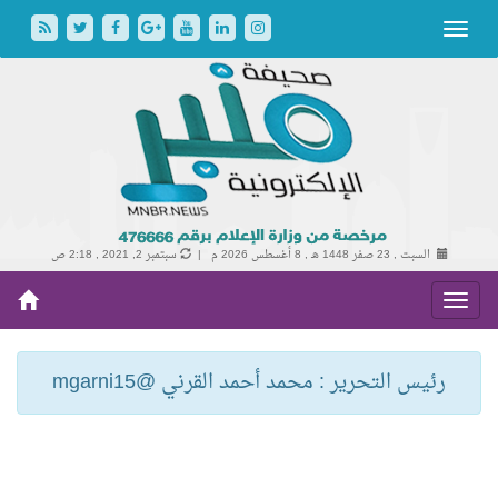
السبت , 23 صفر 1448 هـ ,
8 أغسطس 2026 م |
سبتمبر 2, 2021 , 2:18 ص
رئيس التحرير : محمد أحمد القرني @mgarni15