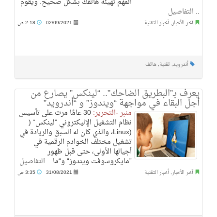
المهم تهيئة هاتفك بشكل صحيح. ويقوم
..
التفاصيل
آخر الأخبار
,
أخبار التقنية
02/09/2021
2:18 ص
أندرويد
,
تقنية
,
هاتف
يعرف بـ”البطريق الضاحك”.. “لينكس” يصارع من
أجل البقاء في مواجهة “ويندوز” و “أندرويد”
منبر -التحرير:
30 عامًا مرت على تأسيس
نظام التشغيل الإليكتروني ”لينكس“ (
(Linux، والذي كان له السبق والريادة في
تشغيل مختلف الخوادم الرقمية في
أجيالها الأولى، حتى قبل ظهور
”مايكروسوفت ويندوز“ و“ما ..
التفاصيل
آخر الأخبار
,
أخبار التقنية
31/08/2021
3:35 ص