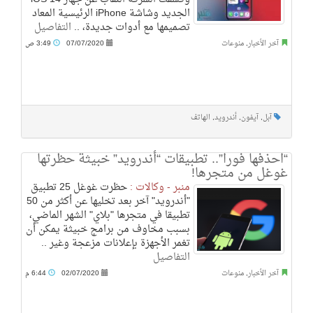
الجديد وشاشة iPhone الرئيسية المعاد
تصميمها مع أدوات جديدة، ..
التفاصيل
آخر الأخبار
,
منوعات
07/07/2020
3:49 ص
آبل
,
آيفون
,
أندرويد
,
الهاتف
“احذفها فورا”.. تطبيقات “أندرويد” خبيثة حظرتها
غوغل من متجرها!
منبر - وكالات :
حظرت غوغل 25 تطبيق
"أندرويد" آخر بعد تخليها عن أكثر من 50
تطبيقا في متجرها "بلاي" الشهر الماضي،
بسبب مخاوف من برامج خبيثة يمكن أن
تغمر الأجهزة بإعلانات مزعجة وغير ..
التفاصيل
آخر الأخبار
,
منوعات
02/07/2020
6:44 م