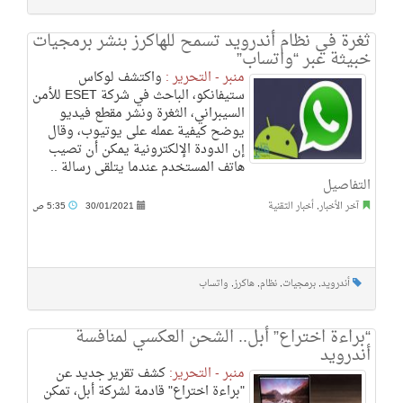
ثغرة في نظام أندرويد تسمح للهاكرز بنشر برمجيات
خبيثة عبر “واتساب”
منبر - التحرير :
واكتشف لوكاس
ستيفانكو، الباحث في شركة ESET للأمن
السيبراني، الثغرة ونشر مقطع فيديو
يوضح كيفية عمله على يوتيوب، وقال
إن الدودة الإلكترونية يمكن أن تصيب
هاتف المستخدم عندما يتلقى رسالة ..
التفاصيل
آخر الأخبار
,
أخبار التقنية
30/01/2021
5:35 ص
أندرويد
,
برمجيات
,
نظام
,
هاكرز
,
واتساب
“براءة اختراع” أبل.. الشحن العكسي لمنافسة
أندرويد
منبر - التحرير:
كشف تقرير جديد عن
"براءة اختراع" قادمة لشركة أبل، تمكن