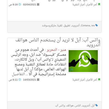
آخر الأخبار
,
أخبار التقنية
02/04/2021
6:16 ص
ios
,
Cortana
,
أندرويد
,
تطبيق
,
تقنية
,
مايكروسوفت
واتس آب: آبل لا تريد أن يستخدم الناس هواتف
أندرويد
منبر - التحرير :
في أحدث هجوم من
معسكر ”فيسبوك“ ضد آبل، وجه الرئيس
التنفيذي لـ“واتس آب“، ويل كاثكارت،
انتقادات حادة لعملاق التقنية ومصنع
الهواتف العالمي، مؤكدًا أن آبل لديها
مصلحة إستراتيجية في ألا ..
التفاصيل
آخر الأخبار
,
أخبار التقنية
14/03/2021
6:11 ص
آبل
,
أندرويد
,
الناس
,
هواتف
,
واتس آب