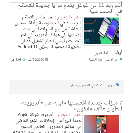
أندرويد 11 من غوغل يقدم مزايا جديدة للتحكم
في الخصوصية
منبر - التحرير :
تعد عناصر التحكم
الجديدة في الخصوصية وأداة تسجيل
الشاشة من بين الميزات التي تمت
إضافتها إلى هواتف أندرويد في آخر
تحديث رئيسي لنظام تشغيل غوغل
للأجهزة المحمولة. يسهّل Android 11
أيضًا ..
التفاصيل
آخر الأخبار
,
أخبار التقنية
11/09/2020
4:08 ص
أندرويد
,
التحكم في الخصوصية
,
غوغل
7 ميزات جديدة اقتبستها «آبل» من «أندرويد»
لتطوير هاتف «آيفون»
منبر - التحرير :
أصدرت شركة Apple
عدداً كبيراً من الإعلانات الشهر الماضي
في مؤتمر المطورين العالمي السنوي.
وكشفت الشركة النقاب عن جهاز iOS 14