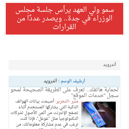
سمو ولي العهد يرأس جلسة مجلس
الوزراء في جدة.. ويصدر عددًا من
القرارات
أندرويد
أرشيف الوسم :
أندرويد
لحماية هاتفك.. تعرف على الطريقة الصحيحة لمحو
سجل “خدمات الموقع”‎‎
منبر -التحرير:
أصبحت بيانات الهواتف
الذكية التي يشاركها المستخدم أثناء
تصفح الإنترنت من أثمن الأصول لشركات
التكنولوجيا مثل ”غوغل“، فإذا كنت
ترغب في عدم مشاركة معلوماتك، من