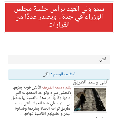
سمو ولي العهد يرأس جلسة مجلس
الوزراء في جدة.. ويصدر عددًا من
القرارات
أنثى
أرشيف الوسم :
أنثى
أنثى وسط الطريق
بقلم / ديمة الشريف
الأنثى قوية بطبعها
لاتخشى شيء وتواجه التحديات التي
أمامها وكأنها أمر سهل بالنسبة لها وتصل
إلى ماتريد في هذه الحياة. أنثى وسط
الطريق تواجه الحياة بمفردها وقساوة
البشر وأحاديثهم القاسية تجاهها ..