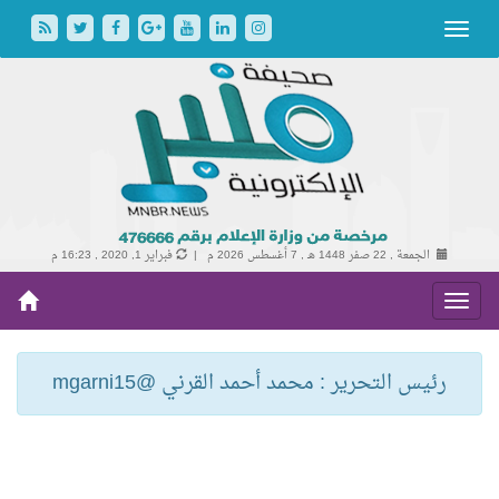
الجمعة , 22 صفر 1448 هـ ,
7 أغسطس 2026 م |
فبراير 1, 2020 , 16:23 م
رئيس التحرير : محمد أحمد القرني @mgarni15