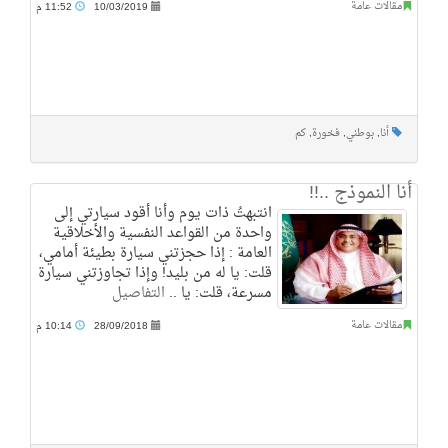
مقالات عامة
10/03/2019
11:52 م
أنا
,
بوطني
,
فخورة
,
كم
أنا النموذج ..!!
انتبهتُ ذات يوم وأنا أقود سيارتي إلى
واحدة من القواعد النفسية والأخلاقية
العامة : إذا حجزتني سيارة بطيئة أمامي،
قلت: يا له من بليد! وإذا تجاوزتني سيارة
مسرعة، قلت: يا ..
التفاصيل
مقالات عامة
28/09/2018
10:14 م