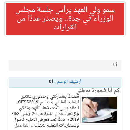
سمو ولي العهد يرأس جلسة مجلس
الوزراء في جدة.. ويصدر عددًا من
القرارات
أنا
أرشيف الوسم :
أنا
كم أنا فخورة بوطني
سعدتُ بمشاركتي وحضوري منتدى
التعليم العالمي ومعرض GESS2019،
المقام بدبي تحت شعار "نُلهِم ونمَكِن
ونزدَهِر"، خلال الفترة من 26 وحتى 28/2
2019م حيثُ يُعد معرض الخليج لحلول
ومستلزمات التعليم GESS ..
التفاصيل