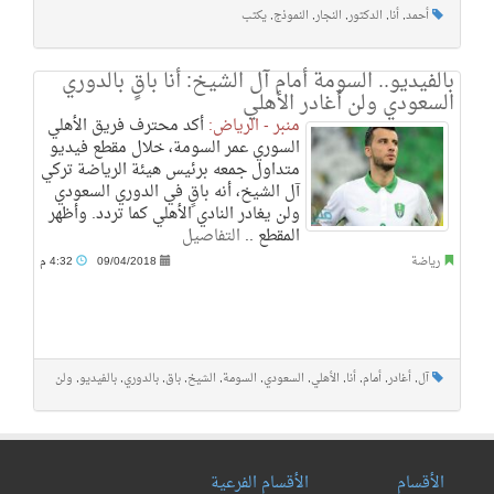
أحمد
,
أنا
,
الدكتور
,
النجار
,
النموذج
,
يكتب
بالفيديو.. السومة أمام آل الشيخ: أنا باقٍ بالدوري
السعودي ولن أغادر الأهلي
منبر - الرياض:
أكد محترف فريق الأهلي
السوري عمر السومة، خلال مقطع فيديو
متداول جمعه برئيس هيئة الرياضة تركي
آل الشيخ، أنه باقٍ في الدوري السعودي
ولن يغادر النادي الأهلي كما تردد. وأظهر
المقطع ..
التفاصيل
رياضة
09/04/2018
4:32 م
آل
,
أغادر
,
أمام
,
أنا
,
الأهلي
,
السعودي
,
السومة
,
الشيخ
,
باق
,
بالدوري
,
بالفيديو
,
ولن
الأقسام
الأقسام الفرعية