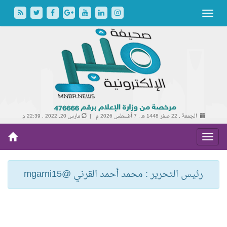
الجمعة , 22 صفر 1448 هـ ,
7 أغسطس 2026 م |
مارس 20, 2022 , 22:39 م
رئيس التحرير : محمد أحمد القرني @mgarni15