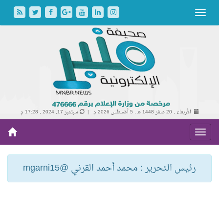
الأربعاء , 20 صفر 1448 هـ ,
5 أغسطس 2026 م |
سبتمبر 17, 2024 , 17:28 م
رئيس التحرير : محمد أحمد القرني @mgarni15