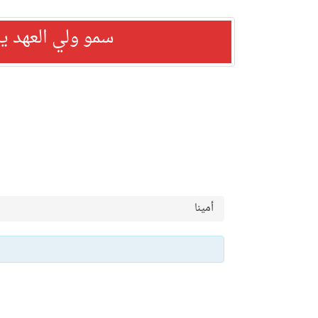
سمو ولي العهد ي
أمينا