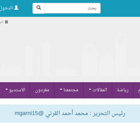
الدخول 
السبت ,
م
رياضة
المقالات
مجتمعنا
مغردون
الاستديو
رئيس التحرير : محمد أحمد القرني @mgarni15