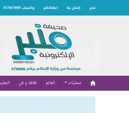
نحن
إتصل بنا
اعلاناتكم
واتساب 0570670909
محليات
العالم
ثقافة و فن
التعلي