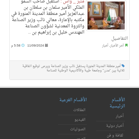
منبر _ واس :
استقبل صاحب السمو
الملكي الأمير سلمان بن سلطان بن
عبدالعزيز أمير منطقة المدينة المنورة في
مكتبه بالإمارة، معالي نائب وزير الصناعة
والثروة المعدنية لشؤون الصناعة
المهندس خليل بن إبراهيم بن ..
التفاصيل
آخر الأخبار
,
أخبار
11/09/2024
5:58 م
أمير منطقة المدينة المنورة يستقبل نائب وزير الصناعة ويرعى توقيع اتفاقية
ثلاثية بين "مدن" وجامعة طيبة والأكاديمية الوطنية للصناعة
الأقسام
الأقسام الفرعية
الرئيسية
المقالات
أخبار
الفيديو
أخبار دولية
الصوتيات
ثقافة و فن