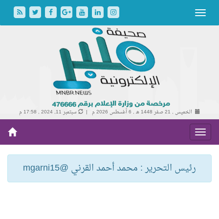
الخميس , 21 صفر 1448 هـ ,
6 أغسطس 2026 م |
سبتمبر 11, 2024 , 17:58 م
رئيس التحرير : محمد أحمد القرني @mgarni15