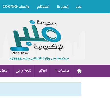
نحن
إتصل بنا
اعلاناتكم
واتساب 0570670909
محليات
العالم
ثقافة و فن
التعلي