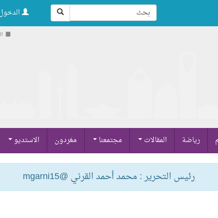
الدخول 
السب
م
رياضة
المقالات
مجتمعنا
مغردون
الاستديو
رئيس التحرير : محمد أحمد القرني @mgarni15