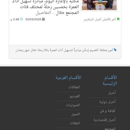
مكتبه بالإمارة اليوم، مبادرةَ تسهيل أداء
العمرة بخمسين رحلةً لمختلف فئات
المجتمع خلال ..
التفاصيل
آخر الأخبار
,
أخبار
,
السلايدر
02/03/2026
2:48 م
أمير منطقة القصيم يُدشِّن مبادرةً لتسهيل أداء العمرة بـ50 رحلة خلال شهر رمضان
الأقسام
الأقسام الفرعية
الرئيسية
المقالات
أخبار
الفيديو
أخبار دولية
الصوتيات
ثقافة و فن
الصور
أخبار إقتصادية
الملفات
المجتمع