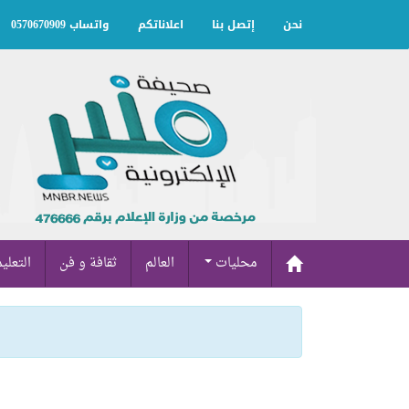
نحن
إتصل بنا
اعلاناتكم
واتساب 0570670909
محليات
العالم
ثقافة و فن
التعلي