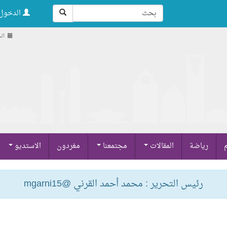
الدخول 
الجمعة
م
رياضة
المقالات
مجتمعنا
مغردون
الاستديو
رئيس التحرير : محمد أحمد القرني @mgarni15