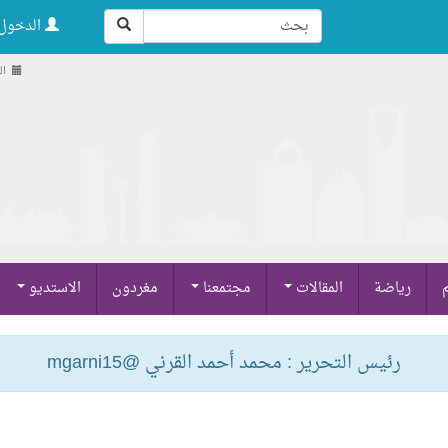
الدخول 
السب
م
رياضة
المقالات
مجتمعنا
مغردون
الاستديو
رئيس التحرير : محمد أحمد القرني @mgarni15