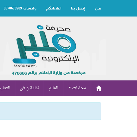
نحن
إتصل بنا
اعلاناتكم
واتساب 0570670909
محليات
العالم
ثقافة و فن
التعلي