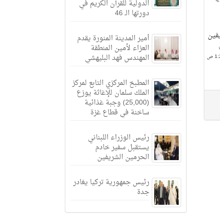
الدولية للقرآن الكريم في
دورتها الـ 46
يفين
أمير المدينة المنورة يقدم
العزاء لأمين المنطقة
المهندس فهد البليهشي
المطبخ المركزي التابع لمركز
الملك سلمان للإغاثة يوزع
(25,000) وجبة غذائية
ساخنة في قطاع غزة
رئيس الوزراء اللبناني
يستقبل سفير خادم
الحرمين الشريفين
رئيس جمهورية تركيا يغادر
جدة