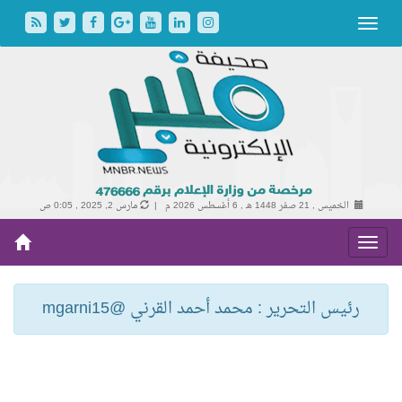
الخميس , 21 صفر 1448 هـ ,
6 أغسطس 2026 م |
مارس 2, 2025 , 0:05 ص
رئيس التحرير : محمد أحمد القرني @mgarni15