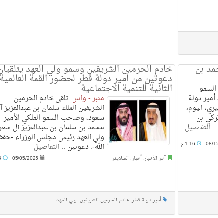
مد بن
خادم الحرمين الشريفين وسمو ولي العهد يتلقيان
دعوتين من أمير دولة قطر لحضور القمة العالمية
الثانية للتنمية الاجتماعية
السمو
أمير دولة
منبر - واس:
تلقى خادم الحرمين
ري، اليوم،
الشريفين الملك سلمان بن عبدالعزيز آ
ركي بن
سعود، وصاحب السمو الملكي الأمير
..
التفاصيل
محمد بن سلمان بن عبدالعزيز آل سعو
ولي العهد رئيس مجلس الوزراء -حفظ
08/1
1:16 م
الله-، دعوتين ..
التفاصيل
آخر الأخبار
,
أخبار
,
السلايدر
05/05/2025
4:56 م
أمير دولة قطر
,
خادم الحرمين الشريفين
,
ولي العهد