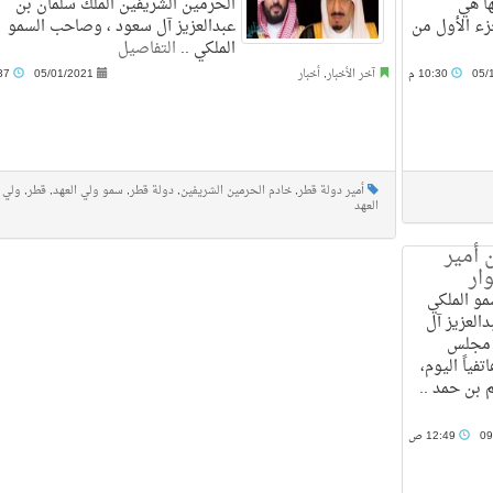
ا هي
الحرمين الشريفين الملك سلمان بن
زء الأول من
عبدالعزيز آل سعود ، وصاحب السمو
الملكي ..
التفاصيل
05/
10:30 م
آخر الأخبار
,
أخبار
05/01/2021
10:37 م
أمير دولة قطر
,
خادم الحرمين الشريفين
,
دولة قطر
,
سمو ولي العهد
,
قطر
,
ولي
العهد
 أمير
ار
و الملكي
العزيز آل
 مجلس
تفياً اليوم،
بن حمد ..
09
12:49 ص