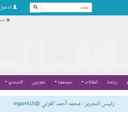
الدخول 
الخميس , 21
م
رياضة
المقالات
مجتمعنا
مغردون
الاستديو
رئيس التحرير : محمد أحمد القرني @mgarni15