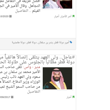
أفضل طريقة في التعامل معه
التجاهل. وقال الأمير في الج
الفيلم ..
التفاصيل
آخر الأخبار
,
أخبار
10/2020
أمير دولة قطر
,
بندر بن سلطان
,
دولة قطر
,
دولة هامشية
#عاجل.. ولي العهد يتلقى إتصالاً هاتفياً من
دولة قطر مطالباً بالجلوس على طاولة الحو
منبر - واس:
تلقى صاحب السم
الأمير محمد بن سلمان بن عبد
سعود ولي العهد نائب رئيس
الوزراء وزير الدفاع، اتصالاً ها
من صاحب السمو الشيخ تميم 
التفاصيل
أخبار
/09/2017