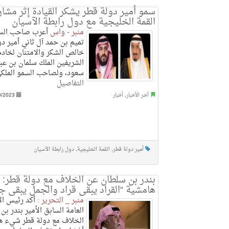
سمو أمير دولة قطر يشكر القيادة إثر مشا
القمة الخليجية مع دول رابطة الآسيان
منبر - واس
أعرب صاحب السم
تميم بن حمد آل ثاني أمير د
خالص الشكر والامتنان لخادم
الشريفين الملك سلمان بن عبد
سعود، ولصاحب السمو الملكي 
التفاصيل
آخر الأخبار
,
أخبار
0/2023
أمير دولة قطر
,
القمة الخليجية
,
دول رابطة الآسيان
بندر بن سلطان عن الخلاف مع دولة قطر: 
هامشية “القراد يبقى قراد والجمل يبقى ج
منبر _ التحرير :
أكد رئيس ال
العامة السابق الأمير بندر بن
الخلاف مع دولة قطر شيء ه