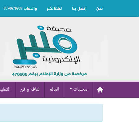
نحن
إتصل بنا
اعلاناتكم
واتساب 0570670909
محليات
العالم
ثقافة و فن
التعلي