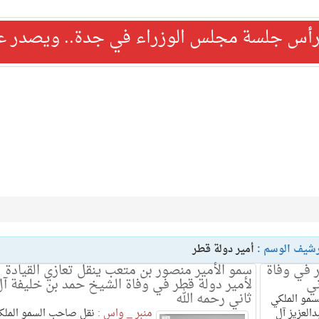
رأس جلسة مجلس الوزراء في جدة.. ويصدر عدد
رشيف الوسم :
أمير دولة قطر
ر في وفاة
سمو الأمير منصور بن متعب ينقل تعازي القيادة
ني
لأمير دولة قطر في وفاة الشيخ حمد بن خليفة آ
ثاني رحمه الله
مو الملكي
العزيز آل
منبر _ واس :
نقل صاحب السمو الملك