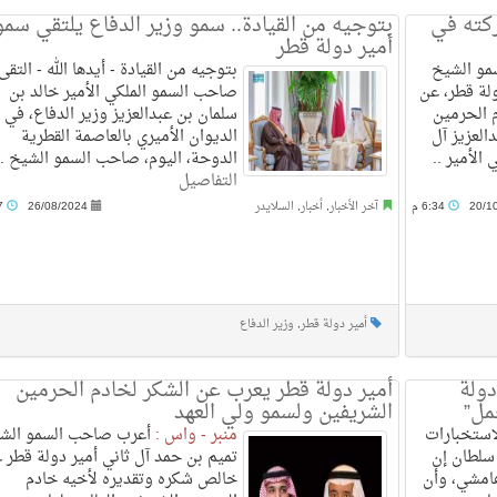
ركته في
بتوجيه من القيادة.. سمو وزير الدفاع يلتقي سمو
أمير دولة قطر
و الشيخ
بتوجيه من القيادة - أيدها الله - التقى
ولة قطر، عن
صاحب السمو الملكي الأمير خالد بن
 الحرمين
سلمان بن عبدالعزيز وزير الدفاع، في
العزيز آل
الديوان الأميري بالعاصمة القطرية
الأمير ..
الدوحة، اليوم، صاحب السمو الشيخ ..
التفاصيل
20/1
6:34 م
آخر الأخبار
,
أخبار
,
السلايدر
26/08/2024
4:57 م
أمير دولة قطر
,
وزير الدفاع
دولة
أمير دولة قطر يعرب عن الشكر لخادم الحرمين
مل”
الشريفين ولسمو ولي العهد
استخبارات
منبر - واس :
أعرب صاحب السمو الش
 سلطان إن
تميم بن حمد آل ثاني أمير دولة قطر 
امشي، وأن
خالص شكره وتقديره لأخيه خادم