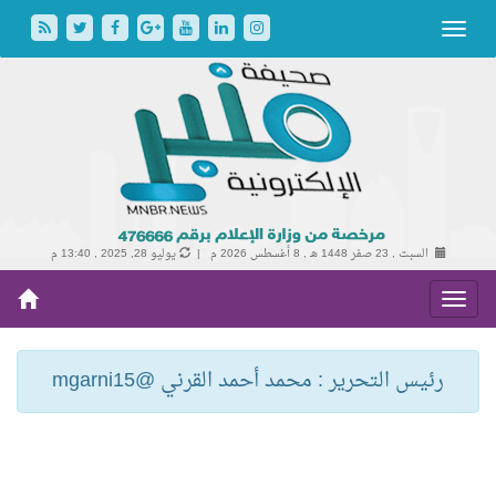
السبت , 23 صفر 1448 هـ ,
8 أغسطس 2026 م |
يوليو 28, 2025 , 13:40 م
رئيس التحرير : محمد أحمد القرني @mgarni15