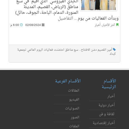
الكبدي الفيروسي ‬⁩ الذي أقيم في سبع
مناطق (الرياض، القصيم، المدينة
المنورة، الدمام، الباحة، الجوف، حائل)
وبدأت الفعاليات من يوم ..
التفاصيل
آخر الأخبار
,
أخبار
02/08/2024
6:00 م
أمير القصيم دشن الافتتاح.. سبع مناطق احتضنت فعاليات اليوم العالمي لجمعية
كبدك
الأقسام
الأقسام الفرعية
الرئيسية
المقالات
أخبار
الفيديو
أخبار دولية
الصوتيات
ثقافة و فن
الصور
أخبار إقتصادية
الملفات