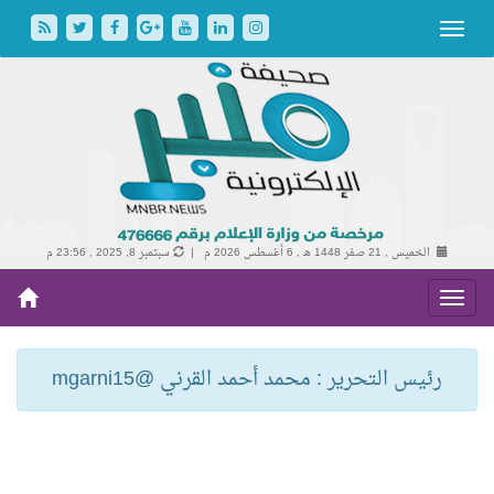
الخميس , 21 صفر 1448 هـ ,
6 أغسطس 2026 م |
سبتمبر 8, 2025 , 23:56 م
رئيس التحرير : محمد أحمد القرني @mgarni15