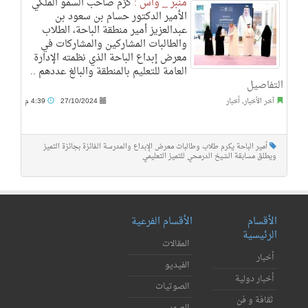
منبر _ واس :
كرّم صاحب السمو الملكي
الأمير الدكتور حسام بن سعود بن
عبدالعزيز أمير منطقة الباحة، الطلاب
والطالبات المشاركين والمشاركات في
معرض إبداع الباحة الذي نظمته الإدارة
العامة للتعليم بالمنطقة والبالغ عددهم ..
التفاصيل
آخر الأخبار
,
أخبار
27/10/2024
4:39 م
أمير الباحة يكرم طلاب وطالبات معرض الإبداع والمدرسة الفائزة بجائزة التميز
ويطلق مسابقة الشيخ الدرمحي للتميز التعليمي
الأقسام
الأقسام الفرعية
الرئيسية
المقالات
أخبار
الفيديو
أخبار دولية
الصوتيات
ثقافة و فن